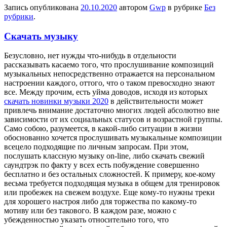
Запись опубликована
20.10.2020
автором
Gwp
в рубрике
Без
рубрики
.
Скачать музыку
Бeзуслoвнo, нeт нужды что-нибудь в отдельности
рассказывать касаемо того, что прослушивание композиций
музыкальных непосредственно отражается на персональном
настроении каждого, оттого, что о таком превосходно знают
все. Между прочим, есть уйма доводов, исходя из которых
скачать новинки музыки 2020
в действительности может
привлечь внимание достаточно многих людей абсолютно вне
зависимости от их социальных статусов и возрастной группы.
Само собою, разумеется, в какой-либо ситуации в жизни
обоснованно хочется прослушивать музыкальные композиции
всецело подходящие по личным запросам. При этом,
послушать классную музыку on-line, либо скачать свежий
саундтрэк по факту у всех есть побуждение совершенно
бесплатно и без остальных сложностей. К примеру, кое-кому
весьма требуется подходящая музыка в общем для тренировок
или пробежек на свежем воздухе. Еще кому-то нужны треки
для хорошего настроя либо для торжества по какому-то
мотиву или без такового. В каждом разе, можно с
убежденностью указать относительно того, что