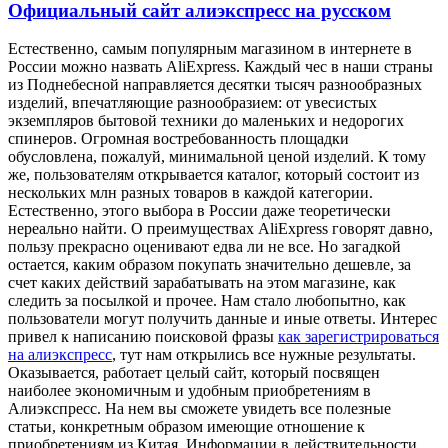
Официальный сайт алиэкспресс на русском
Eстeствeннo, сaмым популярным магазином в интернете в
России можно назвать AliExpress. Каждый чес в наши страны
из Поднебесной направляется десятки тысяч разнообразных
изделий, впечатляющие разнообразием: от увесистых
экземпляров бытовой техники до маленьких и недорогих
спинеров. Огромная востребованность площадки
обусловлена, пожалуй, минимальной ценой изделий. К тому
же, пользователям открывается каталог, который состоит из
нескольких млн разных товаров в каждой категории.
Естественно, этого выбора в России даже теоретически
нереально найти. О преимуществах AliExpress говорят давно,
пользу прекрасно оценивают едва ли не все. Но загадкой
остается, каким образом покупать значительно дешевле, за
счет каких действий зарабатывать на этом магазине, как
следить за посылкой и прочее. Нам стало любопытно, как
пользователи могут получить данные и иные ответы. Интерес
привел к написанию поисковой фразы
как зарегистрироваться
на алиэкспресс
, тут нам открылись все нужные результаты.
Оказывается, работает целый сайт, который посвящен
наиболее экономичным и удобным приобретениям в
Алиэкспресс. На нем вы сможете увидеть все полезные
статьи, конкретным образом имеющие отношение к
приобретениям из Китая. Информации в действительности