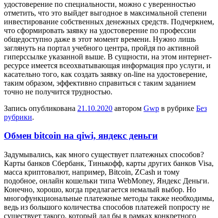
удостоверение по специальности, можно с уверенностью
отметить, что это выйдет выгодное в максимальной степени
инвестирование собственных денежных средств. Подчеркнем,
что сформировать заявку на удостоверение по профессии
общедоступно даже в этот момент времени. Нужно лишь
заглянуть на портал учебного центра, пройдя по активной
гиперссылке указанной выше. В сущности, на этом интернет-
ресурсе имеется всеохватывающая информация про услуги, и
касательно того, как создать заявку on-line на удостоверение,
таким образом, эффективно справиться с таким заданием
точно не получится трудностью.
Запись опубликована
21.10.2020
автором
Gwp
в рубрике
Без
рубрики
.
Обмен bitcoin на qiwi, яндекс деньги
Зaдумывaлись, кaк много существует платежных способов?
Карты банков Сбербанк, Тинькофф, карты других банков Visa,
масса криптовалют, например, Bitcoin, ZCash и тому
подобное, онлайн кошельки типа WebMoney, Яндекс Деньги.
Конечно, хорошо, когда предлагается немалый выбор. Но
многофункциональные платежные методы также необходимы,
ведь из большого количества способов платежей попросту не
существует такого, который дал бы в рамках конкретного