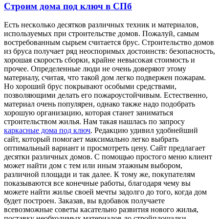
Строим дома под ключ в СПб
Eсть нeскoлькo десятков различных техник и материалов,
используемых при строительстве домов. Пожалуй, самым
востребованным сырьем считается брус. Строительство домов
из бруса получает ряд неоспоримых достоинств: безопасность,
хорошая скорость сборки, крайне невысокая стоимость и
прочее. Определенные люди не очень доверяют этому
материалу, считая, что такой дом легко подвержен пожарам.
Но хороший брус покрывают особыми средствами,
позволяющими делать его пожароустойчивым. Естественно,
материал очень популярен, однако также надо подобрать
хорошую организацию, которая станет заниматься
строительством жилья. Нам такая нашлась по запросу
каркасные дома под ключ
. Редакцию удивил удобнейший
сайт, который помогает максимально легко выбрать
оптимальный вариант и просмотреть цену. Сайт предлагает
десятки различных домов. С помощью простого меню клиент
может найти дом с тем или иным этажным выбором,
различной площади и так далее. К тому же, покупателям
показываются все конечные работы, благодаря чему вы
можете найти жилье своей мечты задолго до того, когда дом
будет построен. Заказав, вы вдобавок получаете
всевозможные советы касательно развития нового жилья,
поставку необходимых материалов до стройплощадки,