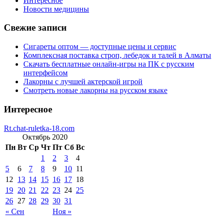
Интересное
Новости медицины
Свежие записи
Сигареты оптом — доступные цены и сервис
Комплексная поставка строп, лебедок и талей в Алматы
Скачать бесплатные онлайн-игры на ПК с русским
интерфейсом
Лакорны с лучшей актерской игрой
Смотреть новые лакорны на русском языке
Интересное
Rt.chat-ruletka-18.com
Октябрь 2020
Пн
Вт
Ср
Чт
Пт
Сб
Вс
1
2
3
4
5
6
7
8
9
10
11
12
13
14
15
16
17
18
19
20
21
22
23
24
25
26
27
28
29
30
31
« Сен
Ноя »