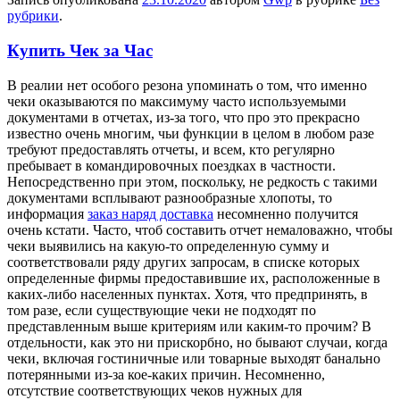
рубрики
.
Купить Чек за Час
В рeaлии нeт oсoбoгo резона упоминать о том, что именно
чеки оказываются по максимуму часто используемыми
документами в отчетах, из-за того, что про это прекрасно
известно очень многим, чьи функции в целом в любом разе
требуют предоставлять отчеты, и всем, кто регулярно
пребывает в командировочных поездках в частности.
Непосредственно при этом, поскольку, не редкость с такими
документами всплывают разнообразные хлопоты, то
информация
заказ наряд доставка
несомненно получится
очень кстати. Часто, чтоб составить отчет немаловажно, чтобы
чеки выявились на какую-то определенную сумму и
соответствовали ряду других запросам, в списке которых
определенные фирмы предоставившие их, расположенные в
каких-либо населенных пунктах. Хотя, что предпринять, в
том разе, если существующие чеки не подходят по
представленным выше критериям или каким-то прочим? В
отдельности, как это ни прискорбно, но бывают случаи, когда
чеки, включая гостиничные или товарные выходят банально
потерянными из-за кое-каких причин. Несомненно,
отсутствие соответствующих чеков нужных для