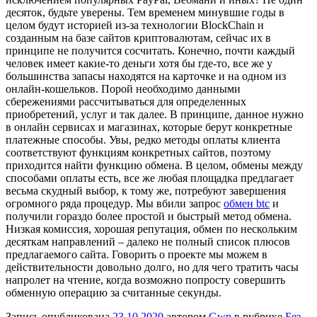
десяток, будьте уверены. Тем временем минувшие годы в
целом будут историей из-за технологии BlockChain и
созданным на базе сайтов криптовалютам, сейчас их в
принципе не получится сосчитать. Конечно, почти каждый
человек имеет какие-то деньги хотя бы где-то, все же у
большинства запасы находятся на карточке и на одном из
онлайн-кошельков. Порой необходимо данными
сбережениями рассчитываться для определенных
приобретений, услуг и так далее. В принципе, данное нужно
в онлайн сервисах и магазинах, которые берут конкретные
платежные способы. Увы, редко методы оплаты клиента
соответствуют функциям конкретных сайтов, поэтому
приходится найти функцию обмена. В целом, обмены между
способами оплаты есть, все же любая площадка предлагает
весьма скудный выбор, к тому же, потребуют завершения
огромного ряда процедур. Мы вбили запрос
обмен btc
и
получили гораздо более простой и быстрый метод обмена.
Низкая комиссия, хорошая репутация, обмен по нескольким
десяткам направлений – далеко не полный список плюсов
предлагаемого сайта. Говорить о проекте мы можем в
действительности довольно долго, но для чего тратить часы
напролет на чтение, когда возможно попросту совершить
обменную операцию за считанные секунды.
Запись опубликована
23.10.2020
автором
Gwp
в рубрике
Без