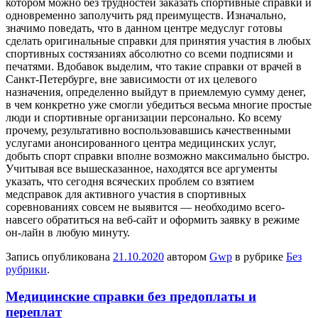
котором можно без трудностей заказать спортивные справки и
одновременно заполучить ряд преимуществ. Изначально,
значимо поведать, что в данном центре медуслуг готовы
сделать оригинальные справки для принятия участия в любых
спортивных состязаниях абсолютно со всеми подписями и
печатями. Вдобавок выделим, что такие справки от врачей в
Санкт-Петербурге, вне зависимости от их целевого
назначения, определенно выйдут в приемлемую сумму денег,
в чем конкретно уже смогли убедиться весьма многие простые
люди и спортивные организации персонально. Ко всему
прочему, результативно воспользовавшись качественными
услугами анонсированного центра медицинских услуг,
добыть спорт справки вполне возможно максимально быстро.
Учитывая все вышесказанное, находятся все аргументы
указать, что сегодня всяческих проблем со взятием
медсправок для активного участия в спортивных
соревнованиях совсем не выявится — необходимо всего-
навсего обратиться на веб-сайт и оформить заявку в режиме
он-лайн в любую минуту.
Запись опубликована
21.10.2020
автором
Gwp
в рубрике
Без
рубрики
.
Медицинские справки без предоплаты и
переплат