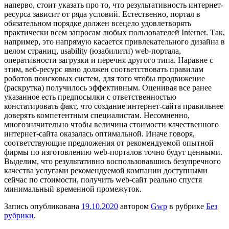
наперво, стоит указать про то, что результативность интернет-
ресурса зависит от ряда условий. Естественно, портал в
обязательном порядке должен всецело удовлетворять
практически всем запросам любых пользователей Internet. Так,
например, это напрямую касается привлекательного дизайна в
целом страниц, usability (юзабилити) web-портала,
оперативности загрузки и перечня другого типа. Наравне с
этим, веб-ресурс явно должен соответствовать правилам
роботов поисковых систем, для того чтобы продвижение
(раскрутка) получилось эффективным. Оценивая все ранее
указанное есть предпосылки с ответственностью
констатировать факт, что создание интернет-сайта правильнее
доверять компетентным специалистам. Несомненно,
многозначительно чтобы величина стоимости качественного
интернет-сайта оказалась оптимальной. Иначе говоря,
соответствующие предложения от рекомендуемой опытной
фирмы по изготовлению web-порталов точно будут ценными.
Выделим, что результативно воспользовавшись безупречного
качества услугами рекомендуемой компании доступными
сейчас по стоимости, получить web-сайт реально спустя
минимальный временной промежуток.
Запись опубликована
19.10.2020
автором
Gwp
в рубрике
Без
рубрики
.