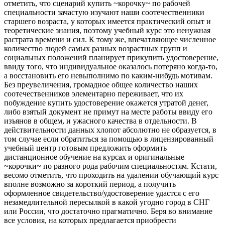
отметить, что сценарий купить ~корочку~ по рабочей
специальности зачастую изучают наши соотечественники
старшего возраста, у которых имеется практический опыт и
теоретические знания, поэтому учебный курс это ненужная
растрата времени и сил. К тому же, впечатляющее численное
количество людей самых разных возрастных групп и
социальных положений планирует прикупить удостоверение,
ввиду того, что индивидуальное оказалось потеряно когда-то,
а восстановить его невыполнимо по каким-нибудь мотивам.
Без преувеличения, громадное общее количество наших
соотечественников элементарно переживает, что их
побуждение купить удостоверение окажется утратой денег,
либо взятый документ не примут на месте работы ввиду его
изъянов в общем, и ужасного качества в отдельности. В
действительности данных хлопот абсолютно не образуется, в
том случае если обратиться за помощью в лицензированный
учебный центр готовым предложить оформить
дистанционное обучение на курсах и оригинальные
~корочки~ по разного рода рабочим специальностям. Кстати,
весомо отметить, что проходить на удалении обучающий курс
вполне возможно за короткий период, а получить
оформленное свидетельство/удостоверение удастся с его
незамедлительной пересылкой в какой угодно город в СНГ
или России, что достаточно прагматично. Беря во внимание
все условия, на которых предлагается приобрести