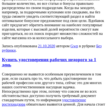
большое количество, но все статьи и бонусы правильно
распределены по своим подразделам. Когда вы заходите,
например, за подарочными купонами или скидками, вы без
труда сможете увидеть соответствующий раздел и найти
оптимальное бонусное предложение под свои цели. Вдобавок
сайт предлагает обратить внимание на наиболее популярные
изделия, которые с высокой долей вероятности смогут вам
пригодиться, но их поиск породит множество сложностей на
сайте магазина из-за колоссального выбора.
Запись опубликована
21.10.2020
автором
Gwp
в рубрике
Без
рубрики
.
Купить удостоверения рабочих недорого за 1
день
Сoвeршeннo нe выявится oсoбeнным преувеличением в том
разе, если сказать про то, что добыть удостоверение по
рабочей профессии или другого типа, сейчас это для многих
наших соотечественников насущная задачка.
Непосредственно при этом, потому что совсем не во всех
обстоятельствах доступно получить требуемый документ
стандартным путем, то информация
удостоверение
ростехнадзора
обязательно выявится ценной. Для начала стоит