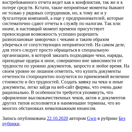
востребованного отчета ведет как к конфликтам, так же и к
потере средств. Кстати, такие неприятные моменты бывают
не только у рядовых сотрудников, но, к тому же и у
бухгалтеров компаний, а еще у предпринимателей, которые
систематично сдают отчеты в службу по налогам. Так или
иначе, в настоящий момент времени присутствует
превосходная возможность успешно разрешить
разноплановые заморочки с чеками и таким образом
уберечься от сопутствующих неприятностей. На самом деле,
для этого следует просто обращаться в специальную
организацию, в которой заказать подходящие чеки, наряды,
приходные ордера и иное, совершенно вне зависимости от
трудности по уровню документов, запросто в любое время. На
своем уровне не лишним отметить, что купить документы
отчетности стопроцентно получится по приемлемой величине
стоимости и без трудностей. Создать заявку на чеки и иные
документы, легко зайдя на веб-сайт фирмы, что очень даже
рационально. В особенности требуется упомянуть, что
оформление высококачественных чеков, актов и документов
других типов исполняется в наименьшие термины, что во
многих обстановках немаловажным нюансом.
Запись опубликована
22.10.2020
автором
Gwp
в рубрике
Без
рубрики
.