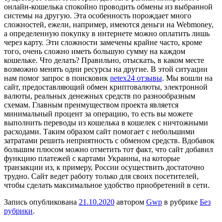
онлайн-кошелька спокойно проводить обмены из выбранной
системы на другую. Эта особенность порождает много
сложностей, ежели, например, имеются деньги на Webmoney,
а определенную покупку в интернете можно оплатить лишь
через карту. Эти сложности замечены крайне часто, кроме
того, очень сложно иметь большую сумму на каждом
кошельке. Что делать? Правильно, отыскать, в каком месте
возможно менять одни ресурсы на другие. В этой ситуации
нам помог запрос в поисковик
netex24 отзывы
. Мы вошли на
сайт, предоставляющий обмен криптовалюты, электронной
валюты, реальных денежных средств по разнообразным
схемам. Главным преимуществом проекта является
минимальный процент за операцию, то есть вы можете
выполнить переводы из кошелька в кошелек с ничтожными
расходами. Таким образом сайт помогает с небольшими
затратами решить неприятность с обменом средств. Вдобавок
большим плюсом можно отметить тот факт, что сайт добавил
функцию платежей с картами Украины, на которые
транзакции из, к примеру, России осуществить достаточно
трудно. Сайт ведет работу только для своих посетителей,
чтобы сделать максимальное удобство приобретений в сети.
Запись опубликована
21.10.2020
автором
Gwp
в рубрике
Без
рубрики
.