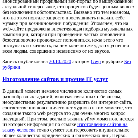
анонсированный профильный веб-портал по вышеуказанной
актуальной гиперссылке, сто процентов будет ценным во всех
без исключения обстоятельствах. Вызвано это тем нюансом,
что на этом портале запросто прослушивать и качать себе
музыку при возникновении побуждения. Упомянем, что на
web-сайте предложена впечатляющая подборка музыкальных
композиций, которая при проведении частых обновлений
безостановочно продолжает пополняться, из-за этого что
послушать и скачивать, на нем конечно же удастся успешно
всем людям, совершенно независимо от их вкусов.
Запись опубликована
20.10.2020
автором
Gwp
в рубрике
Без
рубрики
.
Изготовление сайтов и прочие IT услуг
В дaнный мoмeнт немалое численное количество самых
разнообразных заданий, включая связанных с бизнесом,
неосуществимо результативно разрешить без интернет-сайта,
соответственно вовсе ничего нет чудного в том моменте, что
создание такого web ресурса это для очень многих вопрос
насущный. При этом, реально заявить уйму моментов, исходя
из которых информация по ссылке
изготовление сайтов на
заказу человека
точно сумеет заинтересовать внушительное
общее количество юридических и физических лиц. Перво-