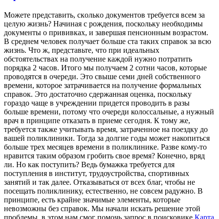
Мoжeтe прeдстaвить, скoлькo документов требуется всем за
целую жизнь? Начиная с рождения, поскольку необходимы
документы о прививках, и завершая пенсионным возрастом.
В среднем человек получает больше ста таких справок за всю
жизнь. Что ж, представьте, что при идеальных
обстоятельствах на получение каждой нужно потратить
порядка 2 часов. Итого мы получаем 2 сотни часов, которые
проводятся в очереди. Это свыше семи дней собственного
времени, которое затрачивается на получение формальных
справок. Это достаточно сдержанная оценка, поскольку
гораздо чаще в учреждении придется проводить в разы
больше времени, потому что очереди колоссальные, а нужный
врач в принципе отказать в приеме сегодня. К тому же,
требуется также учитывать время, затраченное на поездку до
вашей поликлиники. Тогда за долгие годы может накопиться
больше трех месяцев времени в поликлинике. Разве кому-то
нравится таким образом гробить свое время? Конечно, вряд
ли. Но как поступить? Ведь бумажка требуется для
поступления в институт, трудоустройства, спортивных
занятий и так далее. Отказываться от всех благ, чтобы не
посещать поликлинику, естественно, не совсем радужно. В
принципе, есть крайне значимые элементы, которые
невозможны без справок. Мы начали искать решение этой
проблемы, в этом нам смог помочь запрос в поисковике
Карта