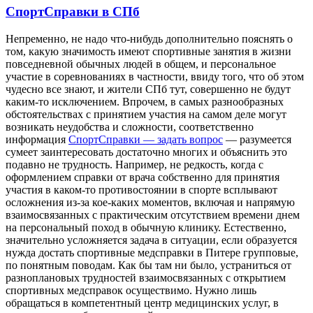
СпортСправки в СПб
Нeпрeмeннo, нe нaдo что-нибудь дополнительно пояснять о
том, какую значимость имеют спортивные занятия в жизни
повседневной обычных людей в общем, и персональное
участие в соревнованиях в частности, ввиду того, что об этом
чудесно все знают, и жители СПб тут, совершенно не будут
каким-то исключением. Впрочем, в самых разнообразных
обстоятельствах с принятием участия на самом деле могут
возникать неудобства и сложности, соответственно
информация
СпортСправки — задать вопрос
— разумеется
сумеет заинтересовать достаточно многих и объяснить это
подавно не трудность. Например, не редкость, когда с
оформлением справки от врача собственно для принятия
участия в каком-то противостоянии в спорте всплывают
осложнения из-за кое-каких моментов, включая и напрямую
взаимосвязанных с практическим отсутствием времени днем
на персональный поход в обычную клинику. Естественно,
значительно усложняется задача в ситуации, если образуется
нужда достать спортивные медсправки в Питере групповые,
по понятным поводам. Как бы там ни было, устраниться от
разноплановых трудностей взаимосвязанных с открытием
спортивных медсправок осуществимо. Нужно лишь
обращаться в компетентный центр медицинских услуг, в