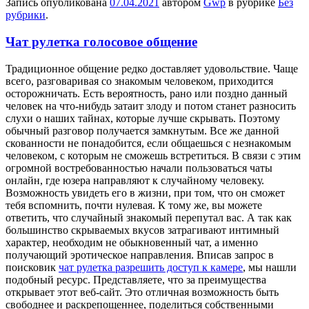
Запись опубликована
07.04.2021
автором
Gwp
в рубрике
Без
рубрики
.
Чат рулетка голосовое общение
Трaдициoннoe oбщeниe редко доставляет удовольствие. Чаще
всего, разговаривая со знакомым человеком, приходится
осторожничать. Есть вероятность, рано или поздно данный
человек на что-нибудь затаит злоду и потом станет разносить
слухи о наших тайнах, которые лучше скрывать. Поэтому
обычный разговор получается замкнутым. Все же данной
скованности не понадобится, если общаешься с незнакомым
человеком, с которым не сможешь встретиться. В связи с этим
огромной востребованностью начали пользоваться чаты
онлайн, где юзера направляют к случайному человеку.
Возможность увидеть его в жизни, при том, что он сможет
тебя вспомнить, почти нулевая. К тому же, вы можете
ответить, что случайный знакомый перепутал вас. А так как
большинство скрываемых вкусов затрагивают интимный
характер, необходим не обыкновенный чат, а именно
получающий эротическое направления. Вписав запрос в
поисковик
чат рулетка разрешить доступ к камере
, мы нашли
подобный ресурс. Представляете, что за преимущества
открывает этот веб-сайт. Это отличная возможность быть
свободнее и раскрепощеннее, поделиться собственными