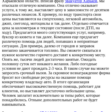
Харьковской области. Вписав фразу
эвакуатор Харьков
, мы
отыскали отличную компанию. Она отлично оказывает
услуги, к тому же, выставляет цену в зависимости от десятков
различных нюансов. К примеру, по виду транспорта свои
цены выставляются на спецтехнику, легковой автомобиль,
джип, снегоход, мотоциклы и так далее. Отдельно отмечается
цена за километраж и текущее состояние (после ДТП, на
ходу). Предлагается много сопутствующих услуг, например,
буксир из кювета и так далее. Компания еще предлагает
различную помощь для людей, попавших в неприятные
ситуации. Для примера, далеко от городов и заправок
внезапно заканчивается топливо. Вы сможете связаться и
нужное количество горючего доставят к конкретному месту.
Опять же, тысячи людей достаточно занятые. Ожидать
половину суток нет никакого желания. Либо погодные
условия не дают прождать 2-3 часа. В таком случае вы можете
запросить срочный вызов. За скромное вознаграждение фирма
бросит все свободные ресурсы на оказание помощи
конкретному владельцу авто. В итоге организация
обеспечивает высококачественную помощь, работает для
клиентов, но выставляет достаточно небольшие цены.
Человек заплатит исключительно за типы работ, которые
понадобились. Отныне дополнительных работ не будет
навязываться.