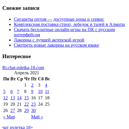
Свежие записи
Сигареты оптом — доступные цены и сервис
Комплексная поставка строп, лебедок и талей в Алматы
Скачать бесплатные онлайн-игры на ПК с русским
интерфейсом
Лакорны с лучшей актерской игрой
Смотреть новые лакорны на русском языке
Интересное
Rt.chat-ruletka-18.com
Апрель 2021
Пн
Вт
Ср
Чт
Пт
Сб
Вс
1
2
3
4
5
6
7
8
9
10
11
12
13
14
15
16
17
18
19
20
21
22
23
24
25
26
27
28
29
30
« Мар
Май »
чат рулетка 18+