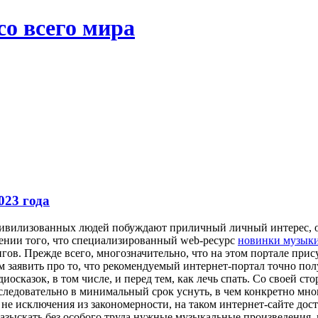
со всего мира
23 года
ивилизованных людей побуждают приличный личный интерес, о
шении того, что специализированный web-ресурс
новинки музыки
ов. Прежде всего, многозначительно, что на этом портале прис
 заявить про то, что рекомендуемый интернет-портал точно пол
диосказок, в том числе, и перед тем, как лечь спать. Со своей 
ледовательно в минимальный срок уснуть, в чем конкретно мног
 не исключения из закономерности, на таком интернет-сайте дост
 Разыскать без особого труда нужные музыкальные произведения,