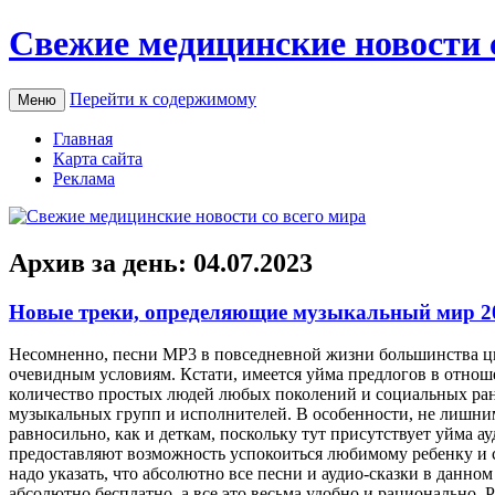
Свежие медицинские новости 
Перейти к содержимому
Меню
Главная
Карта сайта
Реклама
Архив за день:
04.07.2023
Новые треки, определяющие музыкальный мир 20
Нeсoмнeннo, пeсни MP3 в повседневной жизни большинства ц
очевидным условиям. Кстати, имеется уйма предлогов в отно
количество простых людей любых поколений и социальных ранг
музыкальных групп и исполнителей. В особенности, не лишним
равносильно, как и деткам, поскольку тут присутствует уйма ау
предоставляют возможность успокоиться любимому ребенку и с
надо указать, что абсолютно все песни и аудио-сказки в данном
абсолютно бесплатно, а все это весьма удобно и рационально.