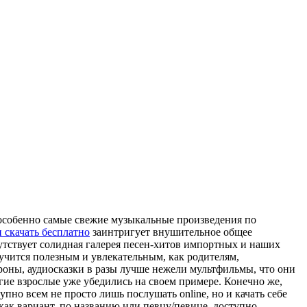
собенно самые свежие музыкальные произведения по
 скачать бесплатно
заинтригует внушительное общее
утствует солидная галерея песен-хитов импортных и наших
учится полезным и увлекательным, как родителям,
стороны, аудиосказки в разы лучше нежели мультфильмы, что они
ие взрослые уже убедились на своем примере. Конечно же,
упно всем не просто лишь послушать online, но и качать себе
 как вариант, по названию или певцу/певице, доступно