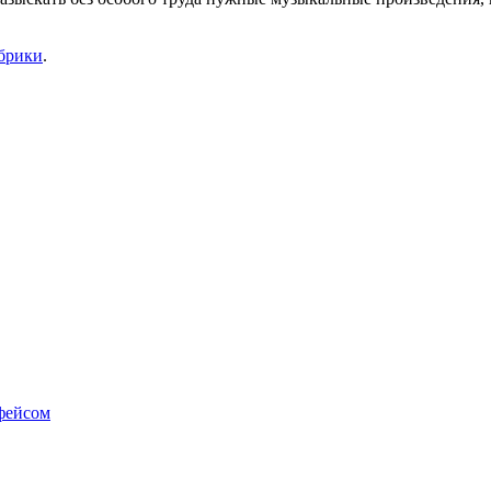
убрики
.
фейсом