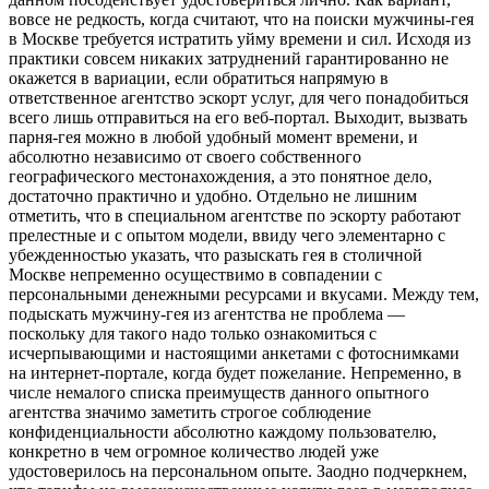
вовсе не редкость, когда считают, что на поиски мужчины-гея
в Москве требуется истратить уйму времени и сил. Исходя из
практики совсем никаких затруднений гарантированно не
окажется в вариации, если обратиться напрямую в
ответственное агентство эскорт услуг, для чего понадобиться
всего лишь отправиться на его веб-портал. Выходит, вызвать
парня-гея можно в любой удобный момент времени, и
абсолютно независимо от своего собственного
географического местонахождения, а это понятное дело,
достаточно практично и удобно. Отдельно не лишним
отметить, что в специальном агентстве по эскорту работают
прелестные и с опытом модели, ввиду чего элементарно с
убежденностью указать, что разыскать гея в столичной
Москве непременно осуществимо в совпадении с
персональными денежными ресурсами и вкусами. Между тем,
подыскать мужчину-гея из агентства не проблема —
поскольку для такого надо только ознакомиться с
исчерпывающими и настоящими анкетами с фотоснимками
на интернет-портале, когда будет пожелание. Непременно, в
числе немалого списка преимуществ данного опытного
агентства значимо заметить строгое соблюдение
конфиденциальности абсолютно каждому пользователю,
конкретно в чем огромное количество людей уже
удостоверилось на персональном опыте. Заодно подчеркнем,