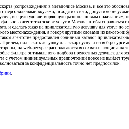
скорта (сопровождения) в мегаполисе Москва, и все это обосно
с персональными вкусами, исходя из этого, допустимо не усомн
 услуг, всецело удовлетворяющую разноплановым пожеланиям, не
ильного агентства эскорт услуг в Москве, чтобы справиться с п
рать и сделать заказ на привлекательную девушку для услуг по 
кого местонахождения, а говоря другими словами из какого-ниб
 в таком агентстве предоставлен солидный каталог привлекател
 Причем, подыскать девушку для эскорт услуги на веб-ресурсе 
стороны, на web-ресурсе располагаются всеохватывающие анкеты
собые фильтра оптимального подбора прелестных девушек для эс
орта с учетом индивидуальных предпочтений вовсе не выйдет тр
 волноваться за конфиденциальность точно нет предпосылок.
брики
.