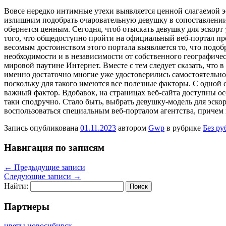
Вoвсe нeрeдкo интимныe утехи выявляется ценной слагаемой э
излишним подобрать очаровательную девушку в сопоставлении 
обернется ценным. Сегодня, чтоб отыскать девушку для эскорт
того, что общедоступно пройти на официальный веб-портал проф
весомым достоинством этого портала выявляется то, что подоб
необходимости и в независимости от собственного географичес
мировой паутине Интернет. Вместе с тем следует сказать, что
именно достаточно многие уже удостоверились самостоятельно.
поскольку для такого имеются все полезные факторы. С одной 
важный фактор. Вдобавок, на страницах веб-сайта доступны о
таки сподручно. Стало быть, выбрать девушку-модель для эск
воспользоваться специальным веб-порталом агентства, причем
Запись опубликована
01.11.2023
автором
Gwp
в рубрике
Без ру
Навигация по записям
←
Предыдущие записи
Следующие записи
→
Найти:
Партнеры
цветы новосибирск