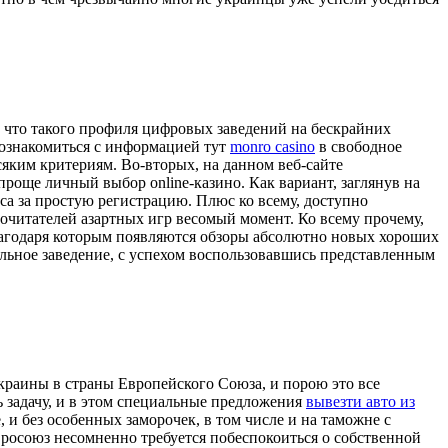
, что такого профиля цифровых заведений на бескрайних
 ознакомиться с информацией тут
monro casino
в свободное
яким критериям. Во-вторых, на данном веб-сайте
роще личный выбор online-казино. Как вариант, заглянув на
са за простую регистрацию. Плюс ко всему, доступно
почитателей азартных игр весомый момент. Ко всему прочему,
лагодаря которым появляются обзоры абсолютно новых хороших
альное заведение, с успехом воспользовавшись представленным
Украины в страны Европейского Союза, и порою это все
ь задачу, и в этом специальные предложения
вывезти авто из
 и без особенных заморочек, в том числе и на таможне с
вросоюз несомненно требуется побеспокоиться о собственной