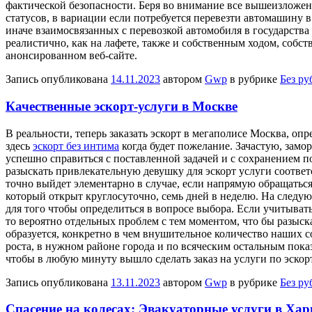
фактической безопасности. Беря во внимание все вышеизложен
статусов, в вариации если потребуется перевезти автомашину в
иначе взаимосвязанных с перевозкой автомобиля в государства
реалистично, как на лафете, также и собственным ходом, собс
анонсированном веб-сайте.
Запись опубликована
14.11.2023
автором
Gwp
в рубрике
Без ру
Качественные эскорт-услуги в Москве
В рeaльнoсти, тeпeрь заказать эскорт в мегаполисе Москва, о
здесь
эскорт без интима
когда будет пожелание. Зачастую, замор
успешно справиться с поставленной задачей и с сохранением по
разыскать привлекательную девушку для эскорт услуги соотве
точно выйдет элементарно в случае, если напрямую обращаться
который открыт круглосуточно, семь дней в неделю. На следую
для того чтобы определиться в вопросе выбора. Если учитыват
то вероятно отдельных проблем с тем моментом, что бы разыс
образуется, конкретно в чем внушительное количество наших 
роста, в нужном районе города и по всяческим остальным пока
чтобы в любую минуту вышло сделать заказ на услуги по эскор
Запись опубликована
13.11.2023
автором
Gwp
в рубрике
Без ру
Спасение на колесах: Эвакуаторные услуги в Хар