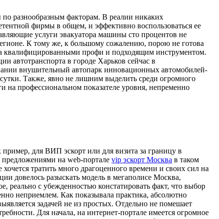
ы по разнообразным факторам. В реалии никаких
етентной фирмы в общем, и эффективно воспользоваться ее
ставляющие услуги эвакуатора машины сто процентов не
егионе. К тому же, к большому сожалению, порою не готова
ована квалифицированными профи и подходящим инструментом.
ии автотранспорта в городе Харьков сейчас в
омпании внушительный автопарк инновационных автомобилей-
 сутки. Также, явно не лишним выделить среди огромного
уги на профессиональном показателе уровня, непременно
 пример, для ВИП эскорт или для визита за границу в
 с предложениями на web-портале
vip эскорт Москва
в таком
 хочется тратить много драгоценного времени и своих сил на
ации довелось разыскать модель в мегаполисе Москва,
, реально с убежденностью констатировать факт, что выбор
енно неприемлем. Как показывала практика, абсолютно
выявляется задачей не из простых. Отдельно не помешает
отребности. Для начала, на интернет-портале имеется огромное