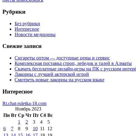
Рубрики
Без рубрики
Интересное
Новости медицины
Свежие записи
Сигареты оптом — доступные цены и сервис
Комплексная поставка строп, лебедок и талей в Алматы
Скачать бесплатные онлайн-игры на ПК с русским интер
Лакорны с лучшей актерской игрой
Смотреть новые лакорны на русском языке
Интересное
Rt.chat-ruletka-18.com
Ноябрь 2023
Пн
Вт
Ср
Чт
Пт
Сб
Вс
1
2
3
4
5
6
7
8
9
10
11
12
13
14
15
16
17
18
19