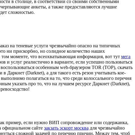
ности в столице, в соответствии со своими собственными
исчерпывающие анкеты, а также предоставляются лучшие
удет сложностью.
 заказ на теневые услуги чрезвычайно опасно на типичных
к это ни прискорбно, но солидное количество наших
 в том моменте, что всеохватывающая информация, вот тут
мега
ов и услуг реалистично в варианте, если успешно пользоваться
о воспользоваться особенным web-браузером TOR (ТОР), скачать
Даркнет (Darknet), а для такого есть резон учитывать кое-
 выполнимо полагаться на то, что среди колоссального перечня
ым указать про то, что на лучшем ресурсе Даркнет (Darknet),
превосходство!
, как пример, если нужно ВИП сопровождение или содержанка,
на официальном сайте
закзать эскорт москва
для чрезвычайно
нуться сложной задачей по перечню причин. Между тем, чтоб