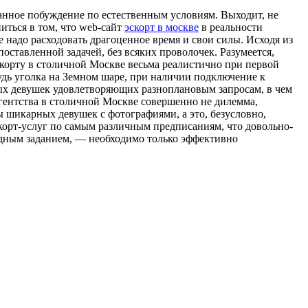
ванное побуждение по естественным условиям. Выходит, не
иться в том, что web-сайт
эскорт в москве
в реальности
 надо расходовать драгоценное время и свои силы. Исходя из
оставленной задачей, без всяких проволочек. Разумеется,
эскорту в столичной Москве весьма реалистично при первой
удь уголка на Земном шаре, при наличии подключение к
ьных девушек удовлетворяющих разноплановым запросам, в чем
агентства в столичной Москве совершенно не дилемма,
 шикарных девушек с фотографиями, а это, безусловно,
корт-услуг по самым различным предписаниям, что довольно-
удным заданием, — необходимо только эффективно