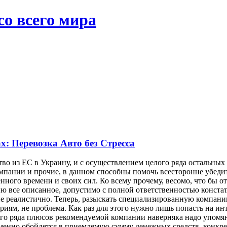
со всего мира
: Перевозка Авто без Стресса
ство из ЕС в Украину, и с осуществлением целого ряда остальны
пании и прочие, в данном способны помочь всесторонне убедитьс
ного времени и своих сил. Ко всему прочему, весомо, что бы 
 все описанное, допустимо с полной ответственностью констати
не реалистично. Теперь, разыскать специализированную компани
риям, не проблема. Как раз для этого нужно лишь попасть на и
го ряда плюсов рекомендуемой компании наверняка надо упомяну
ременно обойдется в приемлемую сумму денежных средств, конкр