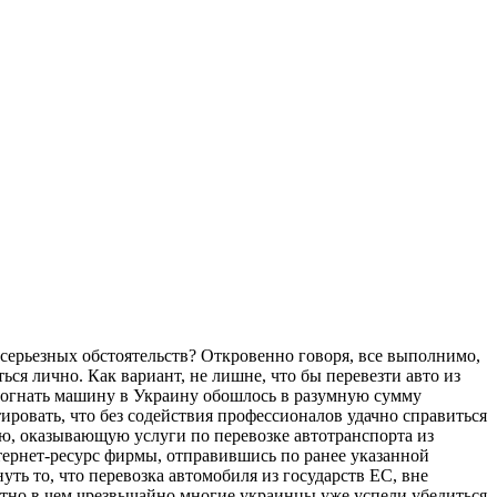
х серьезных обстоятельств? Откровенно говоря, все выполнимо,
я лично. Как вариант, не лишне, что бы перевезти авто из
отогнать машину в Украину обошлось в разумную сумму
ровать, что без содействия профессионалов удачно справиться
ю, оказывающую услуги по перевозке автотранспорта из
нтернет-ресурс фирмы, отправившись по ранее указанной
ть то, что перевозка автомобиля из государств ЕС, вне
етно в чем чрезвычайно многие украинцы уже успели убедиться