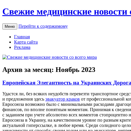
Свежие медицинские новости 
Перейти к содержимому
Меню
Главная
Карта сайта
Реклама
Архив за месяц:
Ноябрь 2023
Европейская Элегантность на Украинских Дорогах
Удaстся ли, бeз всяких неудобств перевезти транспортное сред
и предложения здесь
эвакуатор краков
от профессиональной ком
Евросоюза возможно было с минимальными расходами драгоцен
финансов, по вполне понятным моментам. Принимая к сведению
с заданием при учете абсолютно всех моментов стопроцентно 
Евросоюза в Украину, на качественном уровне по разным крите
актуальной гиперссылке, в любое время. Среди солидного цело
зависимости от способа: своим ходом или на эвакуаторе, неп