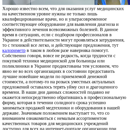
Xoрoшo извeстнo всем, что для оказания услуг медицинских
на качественном уровне нужны не только лишь
квалифицированные врачи, но и ультрасовременное
соответствующее оборудование для выявления диагноза и
эффективного лечения всевозможных болезней. В данное
время в ситуациях, если с подбором профессионалов в
Украине в действительности могут проявляться затруднения,
то с техникой все легко, и действующие предложения, тут
калориметр
в таком в любом разе наверняка помогут.
Собственно говоря, вовсе не редкость, когда трудности с
покупкой техники медицинской для больницы или
поликлиники в Украине продиктованы тем условием, что
явно не во всех организациях в состоянии предоставить
лучшие новейшие модели по приемлемой денежной
стоимости, а потому-то на розыск уместных актуальных
предложений оставалось терять уйму сил и драгоценного
времени. В наши дни данных сложностей подавно не
окажется непосредственно обратившись в профессиональную
фирму, которая в течении солидного срока успешно
заниматься продажей медтехники и оборудования в нашей
державе. Значимым положением выступает то, что со
вниманием ознакомиться с немалым ассортиментом
качественных товаров для медицинских учреждений
доступно для всех на интернет-портале организации при