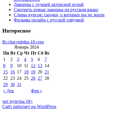
Лакорны с лучшей актерской игрой
Смотреть новые лакорны на русском языке
Сливы курсов: скидки, о которых вы не знали
Фильмы онлайн с русской озвучкой
Интересное
Rt.chat-ruletka-18.com
Январь 2024
Пн
Вт
Ср
Чт
Пт
Сб
Вс
1
2
3
4
5
6
7
8
9
10
11
12
13
14
15
16
17
18
19
20
21
22
23
24
25
26
27
28
29
30
31
« Дек
Фев »
чат рулетка 18+
Сайт работает на WordPress