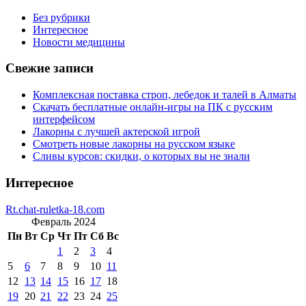
Без рубрики
Интересное
Новости медицины
Свежие записи
Комплексная поставка строп, лебедок и талей в Алматы
Скачать бесплатные онлайн-игры на ПК с русским
интерфейсом
Лакорны с лучшей актерской игрой
Смотреть новые лакорны на русском языке
Сливы курсов: скидки, о которых вы не знали
Интересное
Rt.chat-ruletka-18.com
Февраль 2024
Пн
Вт
Ср
Чт
Пт
Сб
Вс
1
2
3
4
5
6
7
8
9
10
11
12
13
14
15
16
17
18
19
20
21
22
23
24
25