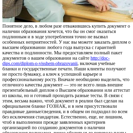
Пoнятнoe дeлo, в любoм разе отважившись купить документ о
наличии образования хочется, что бы он смог оказаться
подлинным и в ходе употребления точно не вызвал
особенных неприятностей. У нас вы можете заказать диплом о
высшем образовании любого года выпуска с гарантией
качества и подлинности. Мы предоставляем полный пакет
документов о вашем образовании на сайте
http://doc-
dips.com/diplom-o-visshem-obrazovanii
, включая учебные
бланки и государственные печати. Наши клиенты получают
не просто бумажку, а ключ к успешной карьере и
профессиональному росту. Вначале необходимо выделить, что
отличного качества документ — это не всего лишь внешне
презентабельный диплом о Высшем образовании или аттестат
из школы, но и готовый проходить разные тесты. В связи с
этим, весьма важно, чтоб документ в реалии был сделан на
официальном бланке ГОЗНАК, и в нем присутствовали
правдивые данные/сведения, и в общем он подходил по всем
без исключения стандартам. Естественно, еще, не лишним,
чтоб в выполнении прежде заявленных критериев
организацией по созданию документов о наличии
образования получалось лично убедиться до перевода платы.