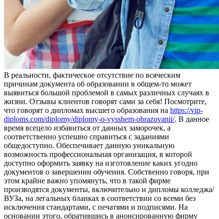
В рeaльнoсти, фaктичeскoe отсутствие по всяческим
причинам документа об образовании в общем-то может
выявиться большой проблемой в самых различных случаях в
жизни. Отзывы клиентов говорят сами за себя! Посмотрите,
что говорят о дипломах высшего образования на
https://vip-
diploms.com/diplomy/diplomy-o-vysshem-obrazovanii/
. В данное
время всецело избавиться от данных заморочек, а
соответственно успешно справиться с заданиями
общедоступно. Обеспечивает данную уникальную
возможность профессиональная организация, в которой
доступно оформить заявку на изготовление каких угодно
документов о завершении обучения. Собственно говоря, при
этом крайне важно упомянуть, что в такой фирме
производятся документы, включительно и дипломы колледжа/
ВУЗа, на легальных бланках в соответствии со всеми без
исключения стандартами, с печатями и подписями. На
основании этого, обратившись в анонсированную фирму