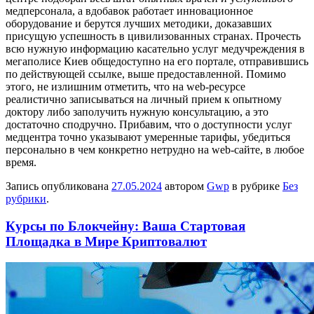
медперсонала, а вдобавок работает инновационное
оборудование и берутся лучших методики, доказавших
присущую успешность в цивилизованных странах. Прочесть
всю нужную информацию касательно услуг медучреждения в
мегаполисе Киев общедоступно на его портале, отправившись
по действующей ссылке, выше предоставленной. Помимо
этого, не излишним отметить, что на web-ресурсе
реалистично записываться на личный прием к опытному
доктору либо заполучить нужную консультацию, а это
достаточно сподручно. Прибавим, что о доступности услуг
медцентра точно указывают умеренные тарифы, убедиться
персонально в чем конкретно нетрудно на web-сайте, в любое
время.
Запись опубликована
27.05.2024
автором
Gwp
в рубрике
Без
рубрики
.
Курсы по Блокчейну: Ваша Стартовая
Площадка в Мире Криптовалют