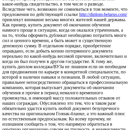
какое-нибудь свидетельство, в том числе о разводе.
Вследствие чего, возможно не сомневаться в том моменте, что
предложения по действующей ссылке
http://diplom-belarus.com/
привлекут внимание весьма многих жителей нашей державы.
Как пример, купить документ об окончании обучения
намного проще в ситуации, когда он оказался утраченным, а
на то, чтобы оформить дубликат необходимо потратить много
сил и ценного времени, а быть может и существенную
денежную сумму. В отдельном порядке, приобретение
оправдано, если добыть копию потерянного документа
нереально по какой-нибудь весомой причине, включительно и
когда он был получен в другом государстве. К тому же,
купить диплом колледжа/ВУЗа не лишним если он необходим
для продвижения по карьере в конкретной специальности, по
которой в наличии навыки и познания. В любой ситуации,
правильнее непосредственно обращаться в профессиональную
компанию, которая выпускает документы об окончании
обучения и прочие в период немалого временного
промежутка, и имеющей массу положительных отзывов от
наших сограждан. Обусловлено это тем, что в таком разе
обязательно удастся купить любой документ безупречного
качества на оригинальном Гознак-бланке, а это важный плюс
по естественным предпосылкам. Ко всему прочему, не
излишним сообщить о том, что напрямую обратиться в
опытную организацию совсем не трудность, в независимости