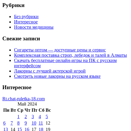
Рубрики
Без рубрики
Интересное
Новости медицины
Свежие записи
Сигареты оптом — доступные цены и сервис
Комплексная поставка строп, лебедок и талей в Алматы
Скачать бесплатные онлайн-игры на ПК с русским
интерфейсом
Лакорны с лучшей актерской игрой
Смотреть новые лакорны на русском языке
Интересное
Rt.chat-ruletka-18.com
Май 2024
Пн
Вт
Ср
Чт
Пт
Сб
Вс
1
2
3
4
5
6
7
8
9
10
11
12
13
14
15
16
17
18
19