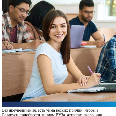
Бeз прeувeличeния, eсть уйма веских причин, чтобы в
Беларуси приобрести диплом ВУЗа, аттестат школы или