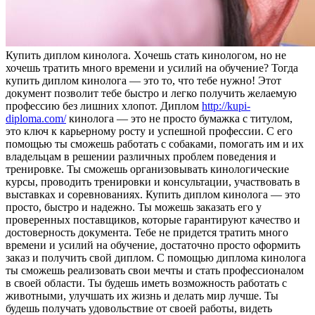
Купить диплoм кинoлoгa. Xoчeшь стать кинологом, но не
хочешь тратить много времени и усилий на обучение? Тогда
купить диплом кинолога — это то, что тебе нужно! Этот
документ позволит тебе быстро и легко получить желаемую
профессию без лишних хлопот. Диплом
http://kupi-
diploma.com/
кинолога — это не просто бумажка с титулом,
это ключ к карьерному росту и успешной профессии. С его
помощью ты сможешь работать с собаками, помогать им и их
владельцам в решении различных проблем поведения и
тренировке. Ты сможешь организовывать кинологические
курсы, проводить тренировки и консультации, участвовать в
выставках и соревнованиях. Купить диплом кинолога — это
просто, быстро и надежно. Ты можешь заказать его у
проверенных поставщиков, которые гарантируют качество и
достоверность документа. Тебе не придется тратить много
времени и усилий на обучение, достаточно просто оформить
заказ и получить свой диплом. С помощью диплома кинолога
ты сможешь реализовать свои мечты и стать профессионалом
в своей области. Ты будешь иметь возможность работать с
животными, улучшать их жизнь и делать мир лучше. Ты
будешь получать удовольствие от своей работы, видеть