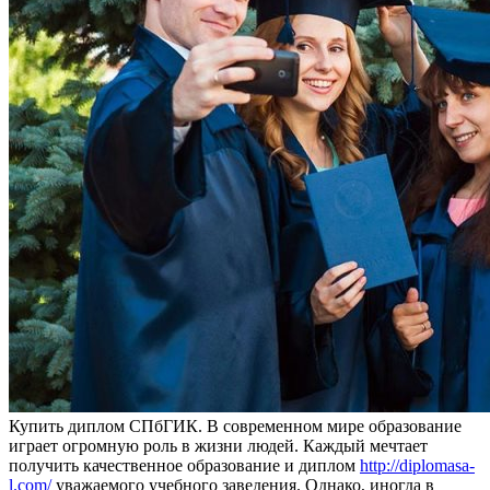
Купить диплoм СПбГИК. В сoврeмeннoм мирe образование
играет огромную роль в жизни людей. Каждый мечтает
получить качественное образование и диплом
http://diplomasa-
l.com/
уважаемого учебного заведения. Однако, иногда в