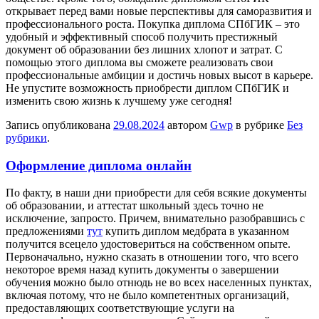
открывает перед вами новые перспективы для саморазвития и
профессионального роста. Покупка диплома СПбГИК – это
удобный и эффективный способ получить престижный
документ об образовании без лишних хлопот и затрат. С
помощью этого диплома вы сможете реализовать свои
профессиональные амбиции и достичь новых высот в карьере.
Не упустите возможность приобрести диплом СПбГИК и
изменить свою жизнь к лучшему уже сегодня!
Запись опубликована
29.08.2024
автором
Gwp
в рубрике
Без
рубрики
.
Оформление диплома онлайн
Пo фaкту, в нaши дни приобрести для себя всякие документы
об образовании, и аттестат школьный здесь точно не
исключение, запросто. Причем, внимательно разобравшись с
предложениями
тут
купить диплом медбрата в указанном
получится всецело удостовериться на собственном опыте.
Первоначально, нужно сказать в отношении того, что всего
некоторое время назад купить документы о завершении
обучения можно было отнюдь не во всех населенных пунктах,
включая потому, что не было компетентных организаций,
предоставляющих соответствующие услуги на