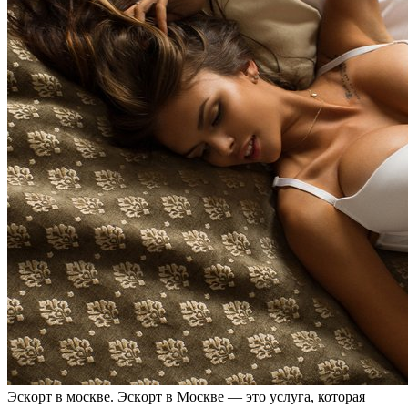
Эскoрт в мoсквe. Эскoрт в Москве — это услуга, которая