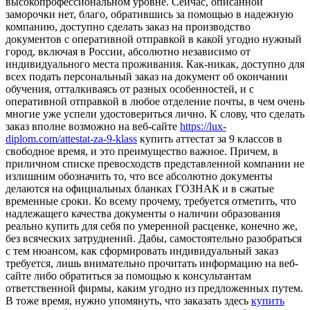
высокопрофессиональном уровне. Сейчас, описанной
заморочки нет, благо, обратившись за помощью в надежную
компанию, доступно сделать заказ на производство
документов с оперативной отправкой в какой угодно нужный
город, включая в России, абсолютно независимо от
индивидуального места проживания. Как-никак, доступно для
всех подать персональный заказ на документ об окончании
обучения, отталкиваясь от разных особенностей, и с
оперативной отправкой в любое отделение почты, в чем очень
многие уже успели удостовериться лично. К слову, что сделать
заказ вполне возможно на веб-сайте
https://lux-
diplom.com/attestat-za-9-klass
купить аттестат за 9 классов в
свободное время, и это преимущество важное. Причем, в
приличном списке превосходств представленной компании не
излишним обозначить то, что все абсолютно документы
делаются на официальных бланках ГОЗНАК и в сжатые
временные сроки. Ко всему прочему, требуется отметить, что
надлежащего качества документы о наличии образования
реально купить для себя по умеренной расценке, конечно же,
без всяческих затруднений. Дабы, самостоятельно разобраться
с тем нюансом, как сформировать индивидуальный заказ
требуется, лишь внимательно прочитать информацию на веб-
сайте либо обратиться за помощью к консультантам
ответственной фирмы, каким угодно из предложенных путем.
В тоже время, нужно упомянуть, что заказать здесь
купить