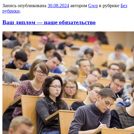
Запись опубликована
30.08.2024
автором
Gwp
в рубрике
Без
рубрики
.
Ваш диплом — наше обязательство