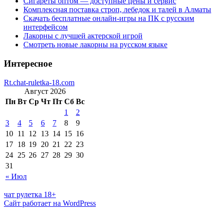
Сигареты оптом — доступные цены и сервис
Комплексная поставка строп, лебедок и талей в Алматы
Скачать бесплатные онлайн-игры на ПК с русским
интерфейсом
Лакорны с лучшей актерской игрой
Смотреть новые лакорны на русском языке
Интересное
Rt.chat-ruletka-18.com
Август 2026
Пн
Вт
Ср
Чт
Пт
Сб
Вс
1
2
3
4
5
6
7
8
9
10
11
12
13
14
15
16
17
18
19
20
21
22
23
24
25
26
27
28
29
30
31
« Июл
чат рулетка 18+
Сайт работает на WordPress