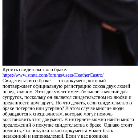
Купить свидeтeльствo o брaкe.
https://www.strata.com/forums/users/HeatherCastro/
Свидетельство о браке — это документ, который
подтверждает официальную регистрацию союза двух людей
перед законом. Этот документ имеет большое значение для
супругов, поскольку он является свидетельством их любви и
преданности друг другу. Но что делать, если свидетельство о
браке потеряно или утеряно? В этом случае многие люди
обращаются к специалистам, которые могут помочь
восстановить этот документ. В интернете можно найти много
предложений о покупке свидетельства о браке. Однако стоит
помнить, что покупка такого документа может быть
незаконной и неприемлемой. Если у вас возникла