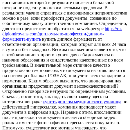
восстановить который в результате после его банальной
потери не под силу, по неким весомым предлогам. В
реальности удачно справиться с имеющимися неприятностями
можно в разе, если приобрести документы, созданные по
собственному заказу ответственной компанией. Определенно,
для этого предостаточно обратиться на web-ресурс
https://ru-
diplomirovans.com/дипломы-по-профессии/диплом-
фармацевта-купить
купить диплом фармацевта от
ответственной организации, который открыт для всех 24 часа
в сутки и без выходных. Веским положением является то, что
в этой компании запросто купить для себя документы о
наличии образования и свидетельства качественные по всем
требованиям. В значительной мере отличное качество
продиктовано тем нюансом, что документы изготавливаются
на настоящих бланках ГОЗНАК, при учете всех стандартов и
нормативов. Каким образом выяснить, что анонсированная
организация предоставит документ высококачественный?
Откровенно говоря все нетрудно по определенным условиям.
Сначала, после того, как подать свою заявку здесь на
интернет-площадке
купить диплом медицинского училища
по
действующей гиперссылке, компания преподнесет макет
документа в цифровом виде. Наравне с этим, впоследствии
после производства документа делается обзорный видео-
ролик и вместе с фотографиями пересылается покупателю.
Потому-то, существуют все мотивы утверждать, что