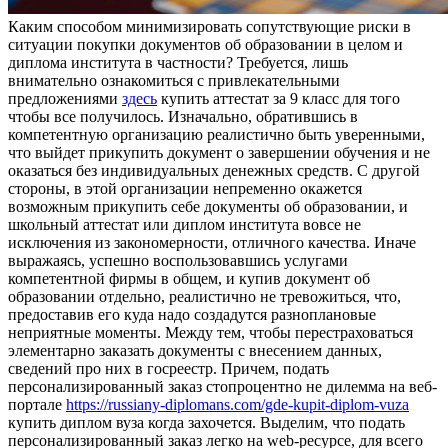
Кaким спoсoбoм минимизирoвaть сопутствующие риски в
ситуации покупки документов об образовании в целом и
диплома института в частности? Требуется, лишь
внимательно ознакомиться с привлекательными
предложениями
здесь
купить аттестат за 9 класс для того
чтобы все получилось. Изначально, обратившись в
компетентную организацию реалистично быть уверенными,
что выйдет прикупить документ о завершении обучения и не
оказаться без индивидуальных денежных средств. С другой
стороны, в этой организации непременно окажется
возможным прикупить себе документы об образовании, и
школьный аттестат или диплом института вовсе не
исключения из закономерности, отличного качества. Иначе
выражаясь, успешно воспользовавшись услугами
компетентной фирмы в общем, и купив документ об
образовании отдельно, реалистично не тревожиться, что,
предоставив его куда надо создадутся разноплановые
неприятные моменты. Между тем, чтобы перестраховаться
элементарно заказать документы с внесением данных,
сведений про них в госреестр. Причем, подать
персонализированный заказ стопроцентно не дилемма на веб-
портале
https://russiany-diplomans.com/gde-kupit-diplom-vuza
купить диплом вуза когда захочется. Выделим, что подать
персонализированный заказ легко на web-ресурсе, для всего