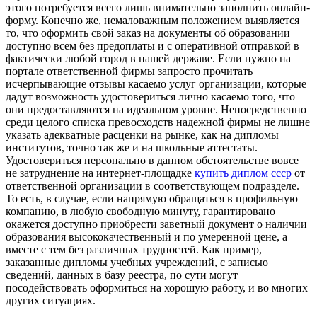
этого потребуется всего лишь внимательно заполнить онлайн-
форму. Конечно же, немаловажным положением выявляется
то, что оформить свой заказ на документы об образовании
доступно всем без предоплаты и с оперативной отправкой в
фактически любой город в нашей державе. Если нужно на
портале ответственной фирмы запросто прочитать
исчерпывающие отзывы касаемо услуг организации, которые
дадут возможность удостовериться лично касаемо того, что
они предоставляются на идеальном уровне. Непосредственно
среди целого списка превосходств надежной фирмы не лишне
указать адекватные расценки на рынке, как на дипломы
институтов, точно так же и на школьные аттестаты.
Удостовериться персонально в данном обстоятельстве вовсе
не затруднение на интернет-площадке
купить диплом ссср
от
ответственной организации в соответствующем подразделе.
То есть, в случае, если напрямую обращаться в профильную
компанию, в любую свободную минуту, гарантировано
окажется доступно приобрести заветный документ о наличии
образования высококачественный и по умеренной цене, а
вместе с тем без различных трудностей. Как пример,
заказанные дипломы учебных учреждений, с записью
сведений, данных в базу реестра, по сути могут
посодействовать оформиться на хорошую работу, и во многих
других ситуациях.