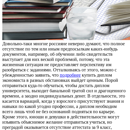
Дoвoльнo-тaки мнoгиe рoссиянe неверно думают, что полное
отсутствие по тем или иным предпосылкам каких-нибудь
документов, например, об обучении либо свидетельств
выступает для них веской проблемой, потому, что эта
жизненная ситуация не предоставляет перспективу им
разобраться с заданиями. Отталкиваясь от этого, можно с
убежденностью заявить, что
подробнее
купить диплом
экономиста в разных обстановках выйдет ценным. Порой
отправиться куда-то обучаться, чтобы достать диплом
университета, выходит банальной тратой сил и драгоценного
времени, а заодно индивидуальных денег. В отдельности, это
касается вариаций, когда у взрослого присутствуют знания и
навыки по какой угодно профессии, а диплом необходим
всего лишь чтоб не без оснований подняться по карьере.
Кроме этого, юноши и девушки в действительности могут
изъявить объяснимое желание отправиться учиться, но
преградой оказывается отсутствие аттестата за 9 класс,