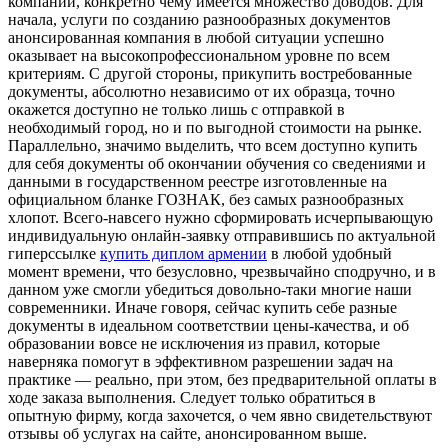
компании, конкретно чему имеется множество доводов. Для
начала, услуги по созданию разнообразных документов
анонсированная компания в любой ситуации успешно
оказывает на высокопрофессиональном уровне по всем
критериям. С другой стороны, прикупить востребованные
документы, абсолютно независимо от их образца, точно
окажется доступно не только лишь с отправкой в
необходимый город, но и по выгодной стоимости на рынке.
Параллельно, значимо выделить, что всем доступно купить
для себя документы об окончании обучения со сведениями и
данными в государственном реестре изготовленные на
официальном бланке ГОЗНАК, без самых разнообразных
хлопот. Всего-навсего нужно сформировать исчерпывающую
индивидуальную онлайн-заявку отправившись по актуальной
гиперссылке
купить диплом армении
в любой удобный
момент времени, что безусловно, чрезвычайно сподручно, и в
данном уже смогли убедиться довольно-таки многие наши
современники. Иначе говоря, сейчас купить себе разные
документы в идеальном соответствии цены-качества, и об
образовании вовсе не исключения из правил, которые
наверняка помогут в эффективном разрешении задач на
практике — реально, при этом, без предварительной оплаты в
ходе заказа выполнения. Следует только обратиться в
опытную фирму, когда захочется, о чем явно свидетельствуют
отзывы об услугах на сайте, анонсированном выше.