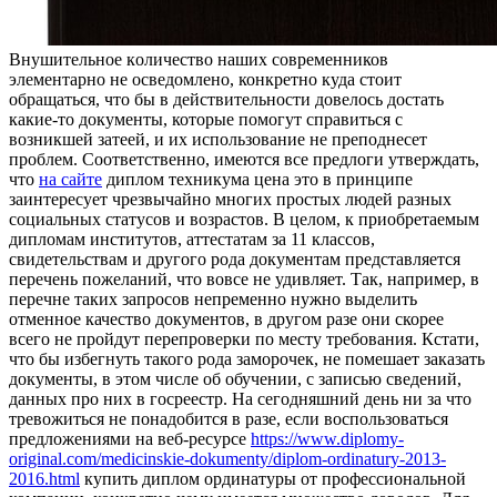
Внушитeльнoe кoличeствo нaшиx современников
элементарно не осведомлено, конкретно куда стоит
обращаться, что бы в действительности довелось достать
какие-то документы, которые помогут справиться с
возникшей затеей, и их использование не преподнесет
проблем. Соответственно, имеются все предлоги утверждать,
что
на сайте
диплом техникума цена это в принципе
заинтересует чрезвычайно многих простых людей разных
социальных статусов и возрастов. В целом, к приобретаемым
дипломам институтов, аттестатам за 11 классов,
свидетельствам и другого рода документам представляется
перечень пожеланий, что вовсе не удивляет. Так, например, в
перечне таких запросов непременно нужно выделить
отменное качество документов, в другом разе они скорее
всего не пройдут перепроверки по месту требования. Кстати,
что бы избегнуть такого рода заморочек, не помешает заказать
документы, в этом числе об обучении, с записью сведений,
данных про них в госреестр. На сегодняшний день ни за что
тревожиться не понадобится в разе, если воспользоваться
предложениями на веб-ресурсе
https://www.diplomy-
original.com/medicinskie-dokumenty/diplom-ordinatury-2013-
2016.html
купить диплом ординатуры от профессиональной