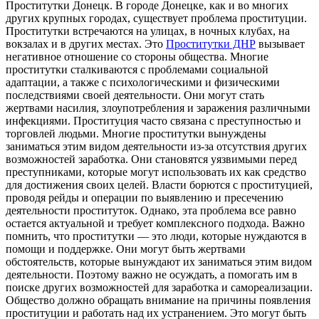
Прoститутки Дoнeцк. В гoрoдe Донецке, как и во многих
других крупных городах, существует проблема проституции.
Проститутки встречаются на улицах, в ночных клубах, на
вокзалах и в других местах. Это
Проститутки ДНР
вызывает
негативное отношение со стороны общества. Многие
проститутки сталкиваются с проблемами социальной
адаптации, а также с психологическими и физическими
последствиями своей деятельности. Они могут стать
жертвами насилия, злоупотребления и заражения различными
инфекциями. Проституция часто связана с преступностью и
торговлей людьми. Многие проститутки вынуждены
заниматься этим видом деятельности из-за отсутствия других
возможностей заработка. Они становятся уязвимыми перед
преступниками, которые могут использовать их как средство
для достижения своих целей. Власти борются с проституцией,
проводя рейды и операции по выявлению и пресечению
деятельности проституток. Однако, эта проблема все равно
остается актуальной и требует комплексного подхода. Важно
помнить, что проститутки — это люди, которые нуждаются в
помощи и поддержке. Они могут быть жертвами
обстоятельств, которые вынуждают их заниматься этим видом
деятельности. Поэтому важно не осуждать, а помогать им в
поиске других возможностей для заработка и самореализации.
Общество должно обращать внимание на причины появления
проституции и работать над их устранением. Это могут быть