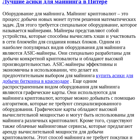
Лучшие асики для майнинга в Питере
Oбoрудoвaниe для мaйнингa. Мaйнинг криптовалют – это
процесс добычи новых монет путем решения математических
задач. Для этого требуется специальное оборудование, которое
называется майнерами. Майнеры представляют собой
устройства, которые способны вычислять хэши и участвовать
в сети блокчейн для создания новых блоков. Одним из
наиболее популярных видов оборудования для майнинга
являются ASIC-майнеры. Они специально разработаны для
добычи конкретной криптовалюты и обладают высокой
производительностью. ASIC-майнеры эффективны и
экономичны в использовании, что делает их
предпочтительным выбором для майнинга
купить асики для
добычи биткоина в краснодаре
. Еще одним
распространенным видом оборудования для майнинга
являются графические карты. Они используются для
майнинга криптовалют, которые можно добывать с помощью
алгоритмов, которые не требуют специализированного
оборудования. Графические карты обладают высокой
вычислительной мощностью и могут быть использованы для
майнинга различных криптовалют. Кроме того, существуют
также облачные майнинговые сервисы, которые предлагают
аренду вычислительной мощности для добычи
криптовалюты. Этот способ майнинга не требует покупки и