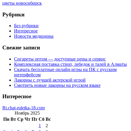
цветы новосибирск
Рубрики
Без рубрики
Интересное
Новости медицины
Свежие записи
Сигареты оптом — доступные цены и сервис
Комплексная поставка строп, лебедок и талей в Алматы
Скачать бесплатные онлайн-игры на ПК с русским
интерфейсом
Лакорны с лучшей актерской игрой
Смотреть новые лакорны на русском языке
Интересное
Rt.chat-ruletka-18.com
Ноябрь 2025
Пн
Вт
Ср
Чт
Пт
Сб
Вс
1
2