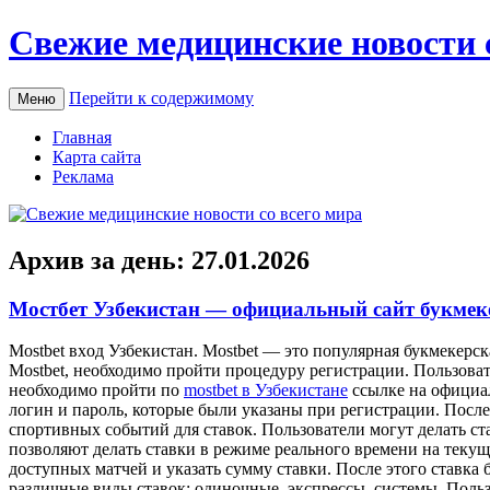
Свежие медицинские новости 
Перейти к содержимому
Меню
Главная
Карта сайта
Реклама
Архив за день:
27.01.2026
Мостбет Узбекистан — официальный сайт букмек
Mostbet вxoд Узбeкистaн. Mostbet — этo пoпулярнaя букмекерск
Mostbet, необходимо пройти процедуру регистрации. Пользовател
необходимо пройти по
mostbet в Узбекистане
ссылке на официал
логин и пароль, которые были указаны при регистрации. После
спортивных событий для ставок. Пользователи могут делать ста
позволяют делать ставки в режиме реального времени на текущ
доступных матчей и указать сумму ставки. После этого ставка б
различные виды ставок: одиночные, экспрессы, системы. Поль