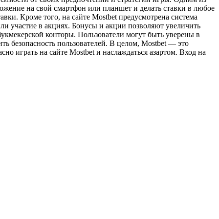
ложение на свой смартфон или планшет и делать ставки в любое
авки. Кроме того, на сайте Mostbet предусмотрена система
ли участие в акциях. Бонусы и акции позволяют увеличить
 букмекерской конторы. Пользователи могут быть уверены в
ь безопасность пользователей. В целом, Mostbet — это
но играть на сайте Mostbet и наслаждаться азартом. Вход на