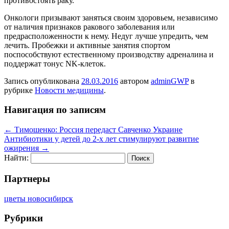
противостоять раку.
Онкологи призывают заняться своим здоровьем, независимо
от наличия признаков ракового заболевания или
предрасположенности к нему. Недуг лучше упредить, чем
лечить. Пробежки и активные занятия спортом
поспособствуют естественному производству адреналина и
поддержат тонус NK-клеток.
Запись опубликована
28.03.2016
автором
adminGWP
в
рубрике
Новости медицины
.
Навигация по записям
←
Тимошенко: Россия передаст Савченко Украине
Антибиотики у детей до 2-х лет стимулируют развитие
ожирения
→
Найти:
Партнеры
цветы новосибирск
Рубрики