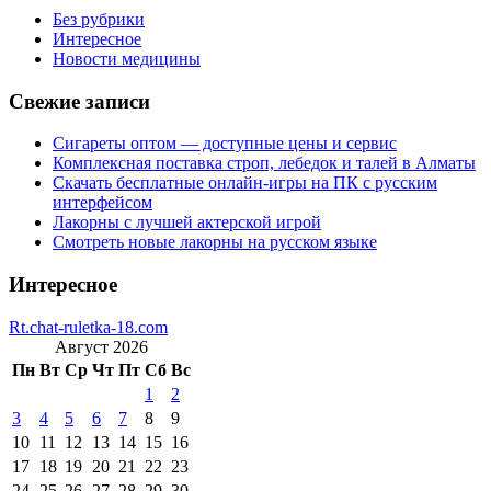
Без рубрики
Интересное
Новости медицины
Свежие записи
Сигареты оптом — доступные цены и сервис
Комплексная поставка строп, лебедок и талей в Алматы
Скачать бесплатные онлайн-игры на ПК с русским
интерфейсом
Лакорны с лучшей актерской игрой
Смотреть новые лакорны на русском языке
Интересное
Rt.chat-ruletka-18.com
Август 2026
Пн
Вт
Ср
Чт
Пт
Сб
Вс
1
2
3
4
5
6
7
8
9
10
11
12
13
14
15
16
17
18
19
20
21
22
23
24
25
26
27
28
29
30