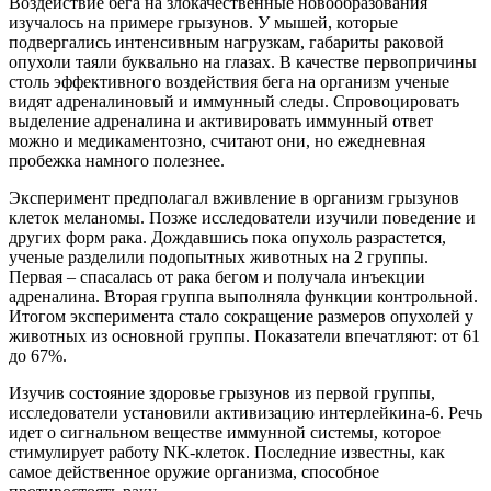
Воздействие бега на злокачественные новообразования
изучалось на примере грызунов. У мышей, которые
подвергались интенсивным
нагрузкам, габариты раковой
опухоли таяли буквально на глазах. В качестве первопричины
столь эффективного воздействия бега на организм ученые
видят адреналиновый и иммунный следы. Спровоцировать
выделение адреналина и активировать иммунный ответ
можно и медикаментозно, считают они, но ежедневная
пробежка намного полезнее.
Эксперимент предполагал вживление в организм грызунов
клеток меланомы. Позже исследователи изучили поведение и
других форм рака. Дождавшись пока опухоль разрастется,
ученые разделили подопытных животных на 2 группы.
Первая – спасалась от рака бегом и получала инъекции
адреналина. Вторая группа выполняла функции контрольной.
Итогом эксперимента стало сокращение размеров опухолей у
животных из основной группы. Показатели впечатляют: от 61
до 67%.
Изучив состояние здоровье грызунов из первой группы,
исследователи установили активизацию интерлейкина-6. Речь
идет о сигнальном веществе иммунной системы, которое
стимулирует работу NK-клеток. Последние известны, как
самое действенное оружие организма, способное