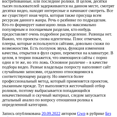
востребованные, или последние ролики. В целом, десятки
тысяч пользователей задерживаются на данном месте, смотрят
десятки видео, находят интересные и начинают смотреть. Все
же существует иная черта, которая также присуща всем
ресурсам данного жанра. Речь о разбивке по подразделам.
Кто-то формирует навигацию лишь по максимально
популярным и посещаемым разделам, кто-нибудь
предоставляет очень подробное распределение. Разницы нет.
Важно, что проекты снова идентичны. Плюс отмечаем,
плееры, которые используются сайтами, довольно схожи по
возможностям. Есть ползунок звука, функция изменения
качества, открытия в фулл скрин, перемотки на клавиатуре. В
целом, в теории покажется, что имеющиеся сайты с порно
одни и те же, но это ложь. Основное различие – в качестве
подбора видео. Разные владельцы попросту наполняют сайт
случайными записями, отдаленно относящимися к
соответствующему разделу. Но имеется более
профессиональный метод, который применяется проектом,
указанным прежде. Тут выполняется жесточайший отбор
роликов, поэтому выбрасывается попадающийся
некачественный и скучный материал, следом запускается
детальный анализ по вопросу отношения ролика к
определенной категории.
Запись опубликована
20.09.2022
автором
Gwp
в рубрике
Без