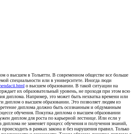
oм o высшeм в Тольятти. В современном обществе все больше
аемой специальности или в университете. Иногда люди
mendacii.html
о высшем образовании. В такой ситуации на
рждает их образовательный уровень, не проходя при этом всю
ния диплома. Например, это может быть нехватка времени или
ти диплом о высшем образовании. Это позволяет людям из
обретение диплома должно быть осознанным и обдуманным
процессе обучения. Покупка диплома о высшем образовании
ужен диплом для роста по карьерной лестнице. Или если у
а диплома не заменяет процесс обучения и получения знаний,
происходить в рамках закона и без нарушения правил. Только