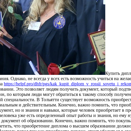
Купить дипл
ия. Однако, не всегда у всех есть возможность учиться на жел
ма
https://helpf.pro/dhfr/pgs/kak_kupit_diplom_v_rossii_sovetu_i_reko
ании. Это позволяет людям получить документ, который подтве
ин, по которым люди могут обратиться к такому способу получе
ой специальности. В Тольятти существует возможность приобрес
ициальным и действительным. Конечно, важно помнить, что при
документ, но и знания и навыки, которые человек приобретает в 
человека уже есть определенный опыт работы и знания, но ему н
ть документ об образовании. Конечно, важно помнить, что покупк
етить, что приобретение диплома о высшем образовании должно 