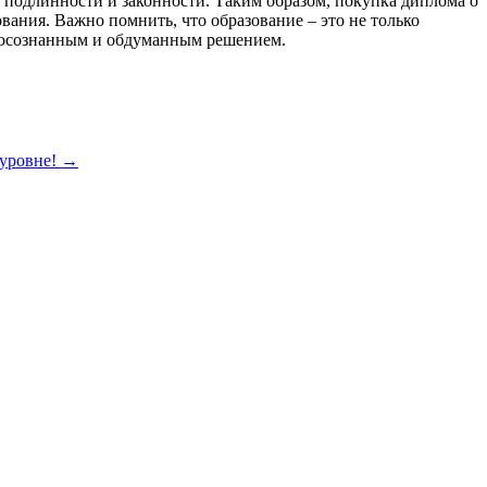
о подлинности и законности. Таким образом, покупка диплома о
ания. Важно помнить, что образование – это не только
ь осознанным и обдуманным решением.
 уровне!
→