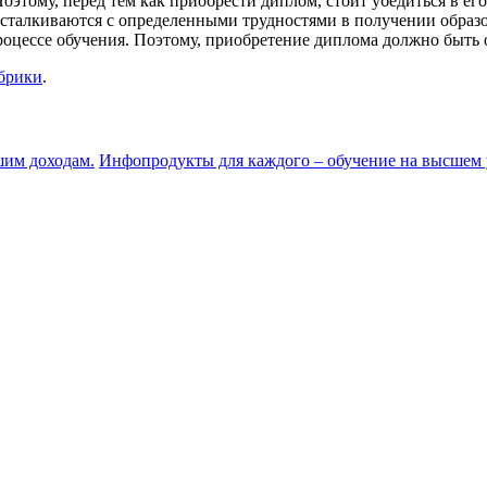
оэтому, перед тем как приобрести диплом, стоит убедиться в ег
сталкиваются с определенными трудностями в получении образов
 процессе обучения. Поэтому, приобретение диплома должно быт
убрики
.
шим доходам.
Инфопродукты для каждого – обучение на высшем