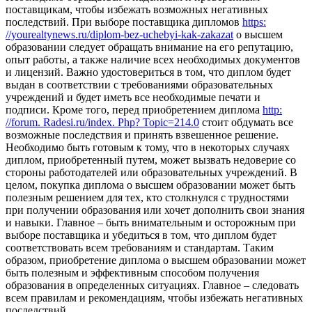
поставщикам, чтобы избежать возможных негативных
последствий. При выборе поставщика дипломов
https:
//yourealtynews.ru/diplom-bez-uchebyi-kak-zakazat
о высшем
образовании следует обращать внимание на его репутацию,
опыт работы, а также наличие всех необходимых документов
и лицензий. Важно удостовериться в том, что диплом будет
выдан в соответствии с требованиями образовательных
учреждений и будет иметь все необходимые печати и
подписи. Кроме того, перед приобретением диплома
http:
//forum. Radesi.ru/index. Php? Topic=214.0
стоит обдумать все
возможные последствия и принять взвешенное решение.
Необходимо быть готовым к тому, что в некоторых случаях
диплом, приобретенный путем, может вызвать недоверие со
стороны работодателей или образовательных учреждений. В
целом, покупка диплома о высшем образовании может быть
полезным решением для тех, кто столкнулся с трудностями
при получении образования или хочет дополнить свои знания
и навыки. Главное – быть внимательным и осторожным при
выборе поставщика и убедиться в том, что диплом будет
соответствовать всем требованиям и стандартам. Таким
образом, приобретение диплома о высшем образовании может
быть полезным и эффективным способом получения
образования в определенных ситуациях. Главное – следовать
всем правилам и рекомендациям, чтобы избежать негативных
последствий.