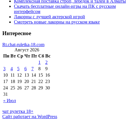
Комплексная поставка строп, лебедок и талей в Алматы
Скачать бесплатные онлайн-игры на ПК с русским
интерфейсом
Лакорны с лучшей актерской игрой
Смотреть новые лакорны на русском языке
Интересное
Rt.chat-ruletka-18.com
Август 2026
Пн
Вт
Ср
Чт
Пт
Сб
Вс
1
2
3
4
5
6
7
8
9
10
11
12
13
14
15
16
17
18
19
20
21
22
23
24
25
26
27
28
29
30
31
« Июл
чат рулетка 18+
Сайт работает на WordPress