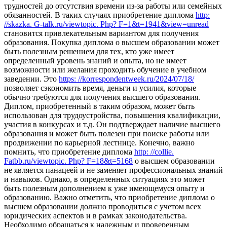
трудностей до отсутствия времени из-за работы или семейных
обязанностей. В таких случаях приобретение диплома
http:
//skazka. G-talk.ru/viewtopic. Php? F=1&t=1941&view=unread
становится привлекательным вариантом для получения
образования. Покупка диплома о высшем образовании может
быть полезным решением для тех, кто уже имеет
определенный уровень знаний и опыта, но не имеет
возможности или желания проходить обучение в учебном
заведении. Это
https: //korrespondentweek.ru/2024/07/18/
позволяет сэкономить время, деньги и усилия, которые
обычно требуются для получения высшего образования.
Диплом, приобретенный в таким образом, может быть
использован для трудоустройства, повышения квалификации,
участия в конкурсах и т.д. Он подтверждает наличие высшего
образования и может быть полезен при поиске работы или
продвижении по карьерной лестнице. Конечно, важно
помнить, что приобретение диплома
http: //collie.
Fatbb.ru/viewtopic. Php? F=18&t=5168
о высшем образовании
не является панацеей и не заменяет профессиональных знаний
и навыков. Однако, в определенных ситуациях это может
быть полезным дополнением к уже имеющемуся опыту и
образованию. Важно отметить, что приобретение диплома о
высшем образовании должно проводиться с учетом всех
юридических аспектов и в рамках законодательства.
Необходимо обращаться к надежным и проверенным