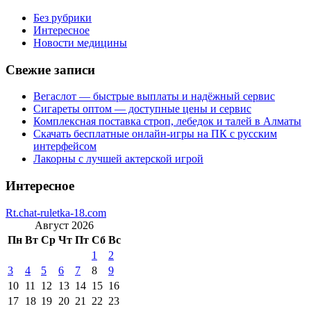
Без рубрики
Интересное
Новости медицины
Свежие записи
Вегаслот — быстрые выплаты и надёжный сервис
Сигареты оптом — доступные цены и сервис
Комплексная поставка строп, лебедок и талей в Алматы
Скачать бесплатные онлайн-игры на ПК с русским
интерфейсом
Лакорны с лучшей актерской игрой
Интересное
Rt.chat-ruletka-18.com
Август 2026
Пн
Вт
Ср
Чт
Пт
Сб
Вс
1
2
3
4
5
6
7
8
9
10
11
12
13
14
15
16
17
18
19
20
21
22
23