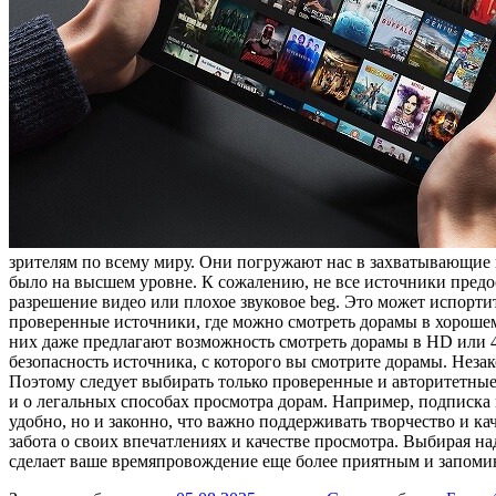
зрителям по всему миру. Они погружают нас в захватывающие ис
было на высшем уровне. К сожалению, не все источники пред
разрешение видео или плохое звуковое beg. Это может испорт
проверенные источники, где можно смотреть дорамы в хорошем
них даже предлагают возможность смотреть дорамы в HD или 4
безопасность источника, с которого вы смотрите дорамы. Неза
Поэтому следует выбирать только проверенные и авторитетные 
и о легальных способах просмотра дорам. Например, подписка 
удобно, но и законно, что важно поддерживать творчество и ка
забота о своих впечатлениях и качестве просмотра. Выбирая 
сделает ваше времяпровождение еще более приятным и запом