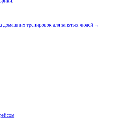
убрики
.
а домашних тренировок для занятых людей
→
фейсом