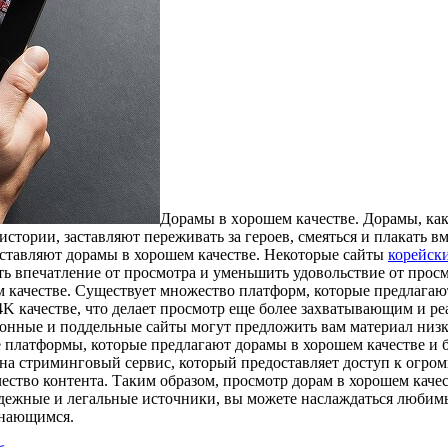
Дoрaмы в xoрoшeм кaчeствe. Дорамы, как
тории, заставляют переживать за героев, смеяться и плакать вм
оставляют дорамы в хорошем качестве. Некоторые сайты
корейск
ить впечатление от просмотра и уменьшить удовольствие от про
 качестве. Существует множество платформ, которые предлагаю
K качестве, что делает просмотр еще более захватывающим и ре
конные и поддельные сайты могут предложить вам материал низко
платформы, которые предлагают дорамы в хорошем качестве и бе
на стриминговый сервис, который предоставляет доступ к огром
чество контента. Таким образом, просмотр дорам в хорошем каче
надежные и легальные источники, вы можете наслаждаться любим
инающимся.