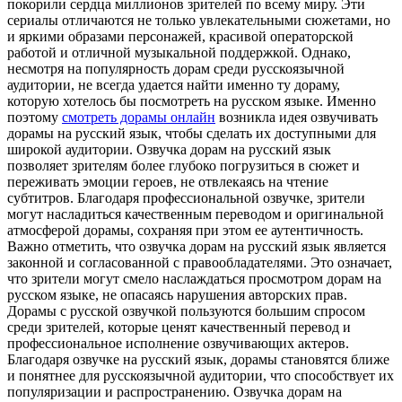
покорили сердца миллионов зрителей по всему миру. Эти
сериалы отличаются не только увлекательными сюжетами, но
и яркими образами персонажей, красивой операторской
работой и отличной музыкальной поддержкой. Однако,
несмотря на популярность дорам среди русскоязычной
аудитории, не всегда удается найти именно ту дораму,
которую хотелось бы посмотреть на русском языке. Именно
поэтому
смотреть дорамы онлайн
возникла идея озвучивать
дорамы на русский язык, чтобы сделать их доступными для
широкой аудитории. Озвучка дорам на русский язык
позволяет зрителям более глубоко погрузиться в сюжет и
переживать эмоции героев, не отвлекаясь на чтение
субтитров. Благодаря профессиональной озвучке, зрители
могут насладиться качественным переводом и оригинальной
атмосферой дорамы, сохраняя при этом ее аутентичность.
Важно отметить, что озвучка дорам на русский язык является
законной и согласованной с правообладателями. Это означает,
что зрители могут смело наслаждаться просмотром дорам на
русском языке, не опасаясь нарушения авторских прав.
Дорамы с русской озвучкой пользуются большим спросом
среди зрителей, которые ценят качественный перевод и
профессиональное исполнение озвучивающих актеров.
Благодаря озвучке на русский язык, дорамы становятся ближе
и понятнее для русскоязычной аудитории, что способствует их
популяризации и распространению. Озвучка дорам на