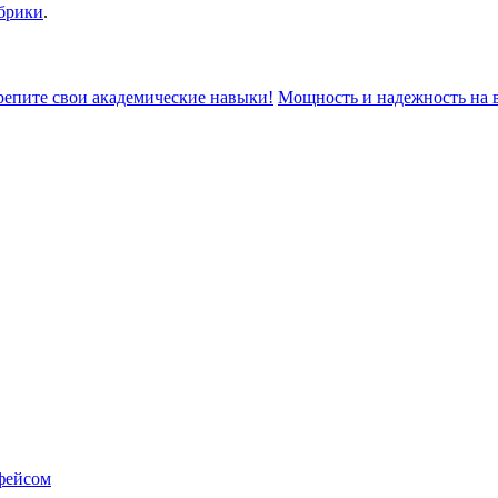
убрики
.
репите свои академические навыки!
Мощность и надежность на в
фейсом