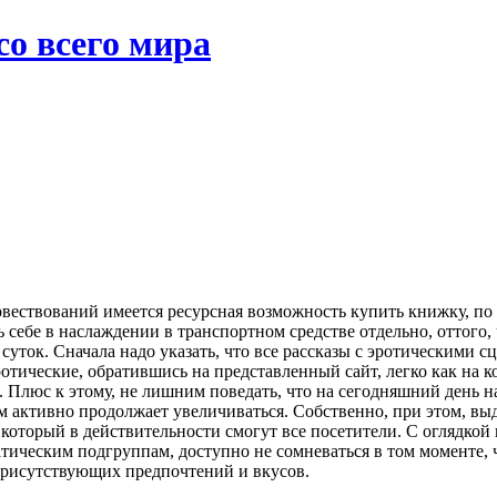
со всего мира
повествований имеется ресурсная возможность купить книжку, по
 себе в наслаждении в транспортном средстве отдельно, оттого,
уток. Сначала надо указать, что все рассказы с эротическими сц
тические, обратившись на представленный сайт, легко как на ко
я. Плюс к этому, не лишним поведать, что на сегодняшний день 
 активно продолжает увеличиваться. Собственно, при этом, выд
который в действительности смогут все посетители. С оглядкой 
тическим подгруппам, доступно не сомневаться в том моменте, 
присутствующих предпочтений и вкусов.