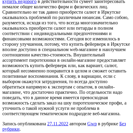
купить недорого
в действительности сумеет заинтересовать
немалое общее количество фирм и физических лиц.
Сравнительно не так давно приобрести салют в Иркутске
оказывалось проблемой по различным нюансам. Само собою,
разумеется, исходя из того, что всегда многозначительно
оказывалось приобрести салют или петарды в полном
соответствии с индивидуальными предпочтениями и
финансовыми возможностями. Сегодня все изменилось в
сторону улучшения, потому, что купить фейерверк в Иркутске
вполне доступно в специальном web-магазине в наилучшем
соотношении качество-стоимость. Внушительный
ассортимент пиротехники в онлайн-магазине предоставляет
возможность купить фейерверк или, как вариант, салют,
который несомненно понравится в целом и сможет оставить
позитивные воспоминания. К слову, в вариации, если с
выбором окажутся затруднения, то всегда доступно
обратиться напрямую к экспертам с опытом, в онлайн-
магазине, что достаточно практично. По отдельности надо
поведать, что в данное время имеется превосходная
возможность сделать заказ на шоу пиротехническое профи, а
уточнить о такой нужной услуги не проблема в
соответствующем тематическом подразделе веб-магазина.
Запись опубликована
27.11.2022
автором
Gwp
в рубрике
Без
рубрики
.