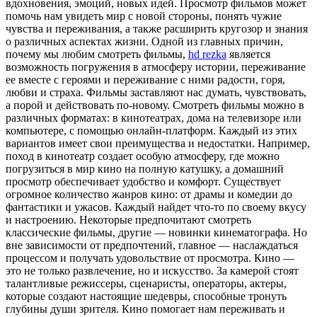
вдохновения, эмоций, новых идей. Просмотр фильмов может
помочь нам увидеть мир с новой стороны, понять чужие
чувства и переживания, а также расширить кругозор и знания
о различных аспектах жизни. Одной из главных причин,
почему мы любим смотреть фильмы,
hd rezka
является
возможность погружения в атмосферу истории, переживание
ее вместе с героями и переживание с ними радости, горя,
любви и страха. Фильмы заставляют нас думать, чувствовать,
а порой и действовать по-новому. Смотреть фильмы можно в
различных форматах: в кинотеатрах, дома на телевизоре или
компьютере, с помощью онлайн-платформ. Каждый из этих
вариантов имеет свои преимущества и недостатки. Например,
поход в кинотеатр создает особую атмосферу, где можно
погрузиться в мир кино на полную катушку, а домашний
просмотр обеспечивает удобство и комфорт. Существует
огромное количество жанров кино: от драмы и комедии до
фантастики и ужасов. Каждый найдет что-то по своему вкусу
и настроению. Некоторые предпочитают смотреть
классические фильмы, другие — новинки кинематографа. Но
вне зависимости от предпочтений, главное — наслаждаться
процессом и получать удовольствие от просмотра. Кино —
это не только развлечение, но и искусство. За камерой стоят
талантливые режиссеры, сценаристы, операторы, актеры,
которые создают настоящие шедевры, способные тронуть
глубины души зрителя. Кино помогает нам переживать и