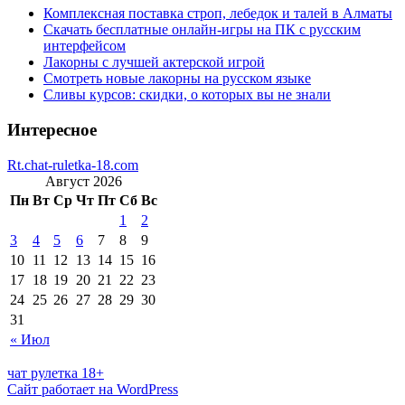
Комплексная поставка строп, лебедок и талей в Алматы
Скачать бесплатные онлайн-игры на ПК с русским
интерфейсом
Лакорны с лучшей актерской игрой
Смотреть новые лакорны на русском языке
Сливы курсов: скидки, о которых вы не знали
Интересное
Rt.chat-ruletka-18.com
Август 2026
Пн
Вт
Ср
Чт
Пт
Сб
Вс
1
2
3
4
5
6
7
8
9
10
11
12
13
14
15
16
17
18
19
20
21
22
23
24
25
26
27
28
29
30
31
« Июл
чат рулетка 18+
Сайт работает на WordPress