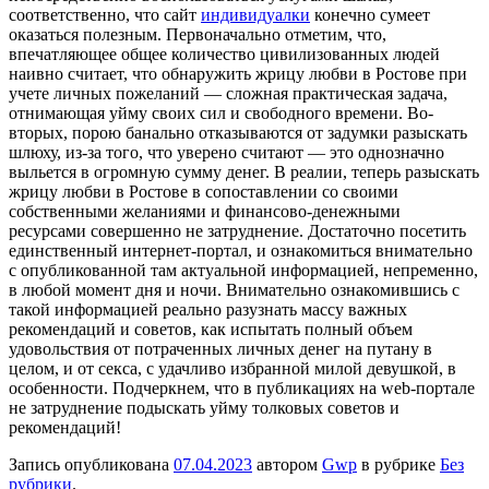
соответственно, что сайт
индивидуалки
конечно сумеет
оказаться полезным. Первоначально отметим, что,
впечатляющее общее количество цивилизованных людей
наивно считает, что обнаружить жрицу любви в Ростове при
учете личных пожеланий — сложная практическая задача,
отнимающая уйму своих сил и свободного времени. Во-
вторых, порою банально отказываются от задумки разыскать
шлюху, из-за того, что уверено считают — это однозначно
выльется в огромную сумму денег. В реалии, теперь разыскать
жрицу любви в Ростове в сопоставлении со своими
собственными желаниями и финансово-денежными
ресурсами совершенно не затруднение. Достаточно посетить
единственный интернет-портал, и ознакомиться внимательно
с опубликованной там актуальной информацией, непременно,
в любой момент дня и ночи. Внимательно ознакомившись с
такой информацией реально разузнать массу важных
рекомендаций и советов, как испытать полный объем
удовольствия от потраченных личных денег на путану в
целом, и от секса, с удачливо избранной милой девушкой, в
особенности. Подчеркнем, что в публикациях на web-портале
не затруднение подыскать уйму толковых советов и
рекомендаций!
Запись опубликована
07.04.2023
автором
Gwp
в рубрике
Без
рубрики
.