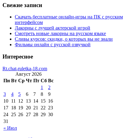
Свежие записи
Скачать бесплатные онлайн-игры на ПК с русским
интерфейсом
Лакорны с лучшей актерской игрой
Смотреть новые лакорны на русском языке
Сливы курсов: скидки, о которых вы не знали
Фильмы онлайн с русской озвучкой
Интересное
Rt.chat-ruletka-18.com
Август 2026
Пн
Вт
Ср
Чт
Пт
Сб
Вс
1
2
3
4
5
6
7
8
9
10
11
12
13
14
15
16
17
18
19
20
21
22
23
24
25
26
27
28
29
30
31
« Июл