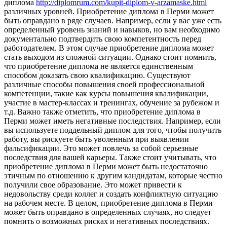
диплома
http://diplomrum.com/kupit-diplom-v-arzamaske.html
различных уровней. Приобретение диплома в Перми может
быть оправдано в ряде случаев. Например, если у вас уже есть
определенный уровень знаний и навыков, но вам необходимо
документально подтвердить свою компетентность перед
работодателем. В этом случае приобретение диплома может
стать выходом из сложной ситуации. Однако стоит помнить,
что приобретение диплома не является единственным
способом доказать свою квалификацию. Существуют
различные способы повышения своей профессиональной
компетенции, такие как курсы повышения квалификации,
участие в мастер-классах и тренингах, обучение за рубежом и
т.д. Важно также отметить, что приобретение диплома в
Перми может иметь негативные последствия. Например, если
вы используете поддельный диплом для того, чтобы получить
работу, вы рискуете быть уволенным при выявлении
фальсификации. Это может повлечь за собой серьезные
последствия для вашей карьеры. Также стоит учитывать, что
приобретение диплома в Перми может быть недостаточно
этичным по отношению к другим кандидатам, которые честно
получили свое образование. Это может привести к
недовольству среди коллег и создать конфликтную ситуацию
на рабочем месте. В целом, приобретение диплома в Перми
может быть оправдано в определенных случаях, но следует
помнить о возможных рисках и негативных последствиях.