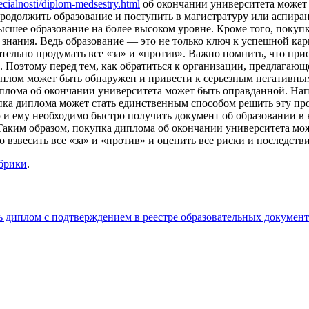
cialnosti/diplom-medsestry.html
об окончании университета может б
 продолжить образование и поступить в магистратуру или аспира
сшее образование на более высоком уровне. Кроме того, покупк
знания. Ведь образование — это не только ключ к успешной карье
ательно продумать все «за» и «против». Важно помнить, что при
 Поэтому перед тем, как обратиться к организации, предлагающ
иплом может быть обнаружен и привести к серьезным негативны
диплома об окончании университета может быть оправданной. Нап
пка диплома может стать единственным способом решить эту про
 и ему необходимо быстро получить документ об образовании в 
 Таким образом, покупка диплома об окончании университета мо
 взвесить все «за» и «против» и оценить все риски и последстви
убрики
.
 диплом с подтверждением в реестре образовательных документ