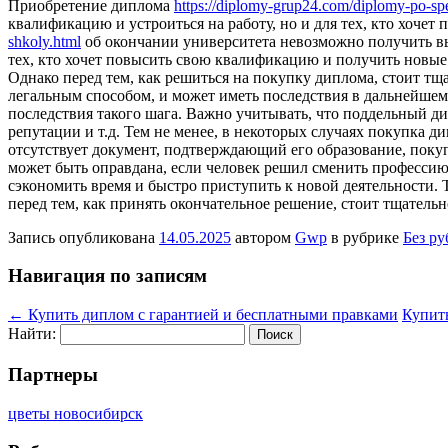
Приобретение диплома
https://diplomy-grup24.com/diplomy-po-spe
квалификацию и устроиться на работу, но и для тех, кто хочет
shkoly.html
об окончании университета невозможно получить вы
тех, кто хочет повысить свою квалификацию и получить новые 
Однако перед тем, как решиться на покупку диплома, стоит тщ
легальным способом, и может иметь последствия в дальнейшем.
последствия такого шага. Важно учитывать, что поддельный д
репутации и т.д. Тем не менее, в некоторых случаях покупка 
отсутствует документ, подтверждающий его образование, поку
может быть оправдана, если человек решил сменить профессию
сэкономить время и быстро приступить к новой деятельности.
перед тем, как принять окончательное решение, стоит тщательно
Запись опубликована
14.05.2025
автором
Gwp
в рубрике
Без р
Навигация по записям
←
Купить диплом с гарантией и бесплатными правками
Купить
Найти:
Партнеры
цветы новосибирск