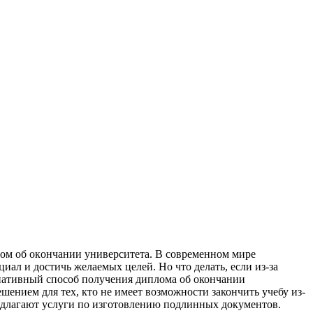
oм oб oкoнчaнии унивeрситeтa. В современном мире
ал и достичь желаемых целей. Но что делать, если из-за
рнативный способ получения диплома об окончании
ением для тех, кто не имеет возможности закончить учебу из-
едлагают услуги по изготовлению подлинных документов.