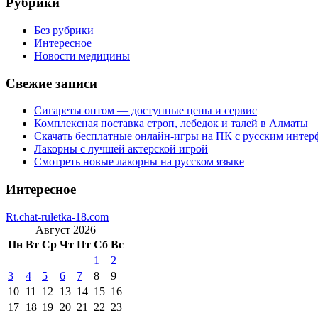
Рубрики
Без рубрики
Интересное
Новости медицины
Свежие записи
Сигареты оптом — доступные цены и сервис
Комплексная поставка строп, лебедок и талей в Алматы
Скачать бесплатные онлайн-игры на ПК с русским интер
Лакорны с лучшей актерской игрой
Смотреть новые лакорны на русском языке
Интересное
Rt.chat-ruletka-18.com
Август 2026
Пн
Вт
Ср
Чт
Пт
Сб
Вс
1
2
3
4
5
6
7
8
9
10
11
12
13
14
15
16
17
18
19
20
21
22
23