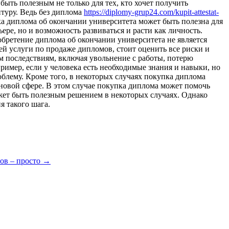
ыть полезным не только для тех, кто хочет получить
нтуру. Ведь без диплома
https://diplomy-grup24.com/kupit-attestat-
а диплома об окончании университета может быть полезна для
ре, но и возможность развиваться и расти как личность.
обретение диплома об окончании университета не является
ей услуги по продаже дипломов, стоит оценить все риски и
м последствиям, включая увольнение с работы, потерю
ример, если у человека есть необходимые знания и навыки, но
блему. Кроме того, в некоторых случаях покупка диплома
новой сфере. В этом случае покупка диплома может помочь
жет быть полезным решением в некоторых случаях. Однако
я такого шага.
ов – просто
→