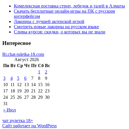
Комплексная поставка строп, лебедок и талей в Алматы
Скачать бесплатные онлайн-игры на ПК с русским
интерфейсом
Лакорны с лучшей актерской игрой
Смотреть новые лакорны на русском языке
Сливы курсов: скидки, о которых вы не знали
Интересное
Rt.chat-ruletka-18.com
Август 2026
Пн
Вт
Ср
Чт
Пт
Сб
Вс
1
2
3
4
5
6
7
8
9
10
11
12
13
14
15
16
17
18
19
20
21
22
23
24
25
26
27
28
29
30
31
« Июл
чат рулетка 18+
Сайт работает на WordPress