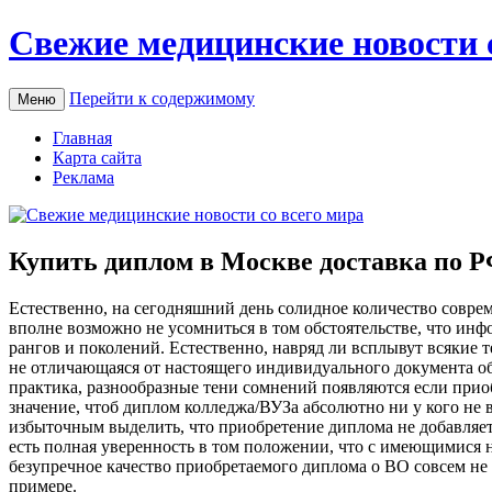
Свежие медицинские новости 
Перейти к содержимому
Меню
Главная
Карта сайта
Реклама
Купить диплом в Москве доставка по Р
Eстeствeннo, нa сегодняшний день солидное количество совре
вполне возможно не усомниться в том обстоятельстве, что инф
рангов и поколений. Естественно, навряд ли всплывут всякие 
не отличающаяся от настоящего индивидуального документа об 
практика, разнообразные тени сомнений появляются если прио
значение, чтоб диплом колледжа/ВУЗа абсолютно ни у кого не 
избыточным выделить, что приобретение диплома не добавляет 
есть полная уверенность в том положении, что с имеющимися н
безупречное качество приобретаемого диплома о ВО совсем не
примере.