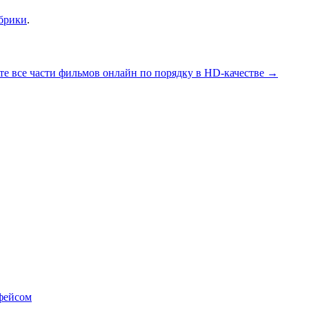
убрики
.
е все части фильмов онлайн по порядку в HD-качестве
→
фейсом