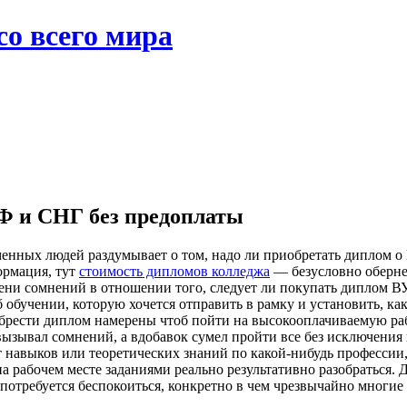
со всего мира
Ф и СНГ без предоплаты
менных людей раздумывает о том, надо ли приобретать диплом о
ормация, тут
стоимость дипломов колледжа
— безусловно оберне
тени сомнений в отношении того, следует ли покупать диплом ВУ
обучении, которую хочется отправить в рамку и установить, как
брести диплом намерены чтоб пойти на высокооплачиваемую рабо
вызывал сомнений, а вдобавок сумел пройти все без исключения
навыков или теоретических знаний по какой-нибудь профессии, 
а рабочем месте заданиями реально результативно разобраться.
 потребуется беспокоиться, конкретно в чем чрезвычайно многи