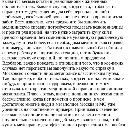
выявится весьма кстати в разноплановых жизненных
обстоятельствах. Бывают случаи, когда на то, чтобы взять
справку от медучреждения для себя персонально либо
любимых дочек/сыновей вовсе нет незанятого времени из-за
забот. Всем известно, что нередко что бы заполучить
медицинскую справку потребуется посдавать всякие анализы
и пройти ряд врачей, на что нужно затратить кучу сил и
ценного времени. Без сомнения, на указанную практическую
задачу, ну, а тем более, если необходима медицинская справка,
к примеру, лишь для себя самих в плавательный бассейн или
своему ребенку в спортивную секцию, нет побуждения
расходовать кучу стараний, по понятным предлогам.
Вдобавок, важно поведать в отношении того, что в кое-каких
случаях нет перспективы заполучить какую-то справку в
Московской области либо мегаполисе классическим путем.
Так, например, в обстоятельствах, когда есть в наличии какие-
нибудь неприятности со здоровьем, в реальности могут
отказывать в открытии медицинской справки в поликлинике
мегаполиса. Плюс к этому, визит в поликлинику несомненно
бессмысленно, когда нет пометки о прописке, в чем
достаточно многие люди в мегаполисе Москва и МО уже
убедились на собственном примере. Принимая к сведению
все вышесказанное вполне понятно, из-за чего именно
внушительное количество людей задумываются о том, чтоб
купить медсправку для эффективного разрешения имеющейся