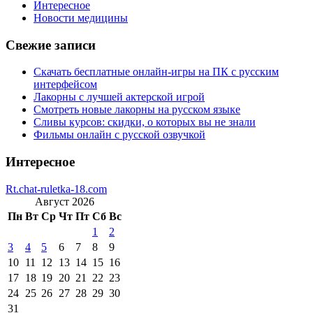
Интересное
Новости медицины
Свежие записи
Скачать бесплатные онлайн-игры на ПК с русским
интерфейсом
Лакорны с лучшей актерской игрой
Смотреть новые лакорны на русском языке
Сливы курсов: скидки, о которых вы не знали
Фильмы онлайн с русской озвучкой
Интересное
Rt.chat-ruletka-18.com
Август 2026
Пн
Вт
Ср
Чт
Пт
Сб
Вс
1
2
3
4
5
6
7
8
9
10
11
12
13
14
15
16
17
18
19
20
21
22
23
24
25
26
27
28
29
30
31