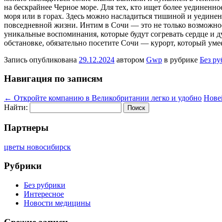
на бескрайнее Черное море. Для тех, кто ищет более уединенн
моря или в горах. Здесь можно насладиться тишиной и уединен
повседневной жизни. Интим в Сочи — это не только возможнос
уникальные воспоминания, которые будут согревать сердце и 
обстановке, обязательно посетите Сочи — курорт, который умее
Запись опубликована
29.12.2024
автором
Gwp
в рубрике
Без р
Навигация по записям
←
Откройте компанию в Великобритании легко и удобно
Нове
Найти:
Партнеры
цветы новосибирск
Рубрики
Без рубрики
Интересное
Новости медицины