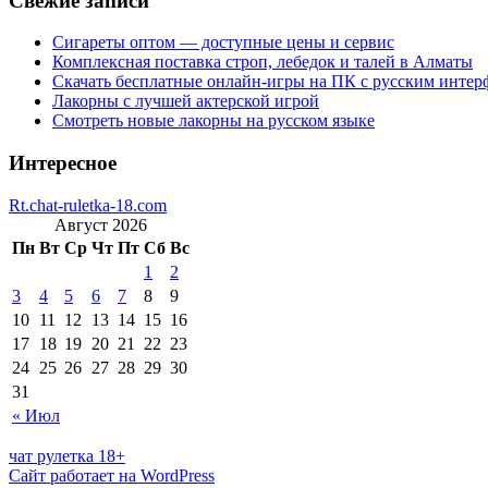
Свежие записи
Сигареты оптом — доступные цены и сервис
Комплексная поставка строп, лебедок и талей в Алматы
Скачать бесплатные онлайн-игры на ПК с русским интер
Лакорны с лучшей актерской игрой
Смотреть новые лакорны на русском языке
Интересное
Rt.chat-ruletka-18.com
Август 2026
Пн
Вт
Ср
Чт
Пт
Сб
Вс
1
2
3
4
5
6
7
8
9
10
11
12
13
14
15
16
17
18
19
20
21
22
23
24
25
26
27
28
29
30
31
« Июл
чат рулетка 18+
Сайт работает на WordPress