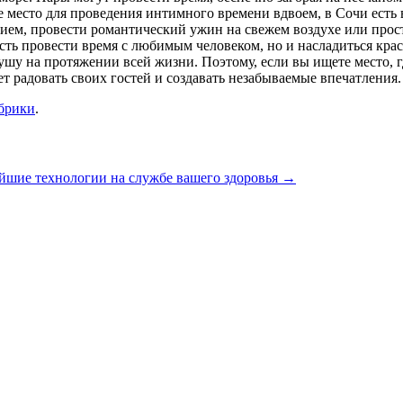
ое место для проведения интимного времени вдвоем, в Сочи ест
ием, провести романтический ужин на свежем воздухе или просто
ть провести время с любимым человеком, но и насладиться кра
душу на протяжении всей жизни. Поэтому, если вы ищете место,
т радовать своих гостей и создавать незабываемые впечатления.
убрики
.
йшие технологии на службе вашего здоровья
→