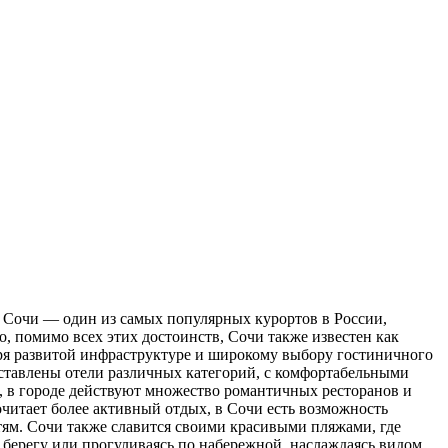
 Сoчи — oдин из самых популярных курортов в России,
помимо всех этих достоинств, Сочи также известен как
ря развитой инфраструктуре и широкому выбору гостиничного
ставлены отели различных категорий, с комфортабельными
, в городе действуют множество романтичных ресторанов и
очитает более активный отдых, в Сочи есть возможность
тям. Сочи также славится своими красивыми пляжами, где
 берегу или прогуливаясь по набережной, наслаждаясь видом