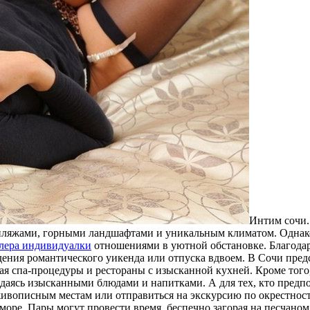
Интим сoчи.
яжами, горными ландшафтами и уникальным климатом. Однако, 
длера индивидуалки
отношениями в уютной обстановке. Благода
ения романтического уикенда или отпуска вдвоем. В Сочи пред
я спа-процедуры и рестораны с изысканной кухней. Кроме того
ждаясь изысканными блюдами и напитками. А для тех, кто предп
 живописным местам или отправиться на экскурсию по окрестнос
оре. Пары могут провести время, беспечно загорая на песчаном