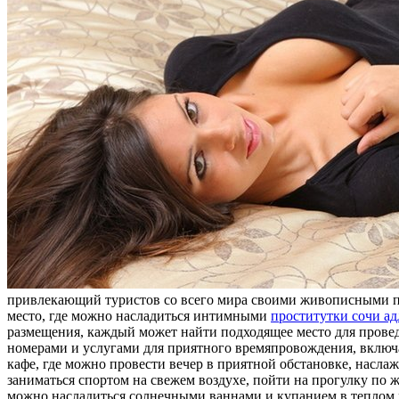
привлекающий туристов со всего мира своими живописными пл
место, где можно насладиться интимными
проститутки сочи а
размещения, каждый может найти подходящее место для провед
номерами и услугами для приятного времяпровождения, включа
кафе, где можно провести вечер в приятной обстановке, насла
заниматься спортом на свежем воздухе, пойти на прогулку по
можно насладиться солнечными ваннами и купанием в теплом м