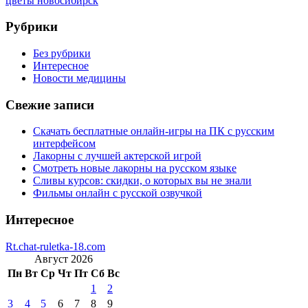
цветы новосибирск
Рубрики
Без рубрики
Интересное
Новости медицины
Свежие записи
Скачать бесплатные онлайн-игры на ПК с русским
интерфейсом
Лакорны с лучшей актерской игрой
Смотреть новые лакорны на русском языке
Сливы курсов: скидки, о которых вы не знали
Фильмы онлайн с русской озвучкой
Интересное
Rt.chat-ruletka-18.com
Август 2026
Пн
Вт
Ср
Чт
Пт
Сб
Вс
1
2
3
4
5
6
7
8
9