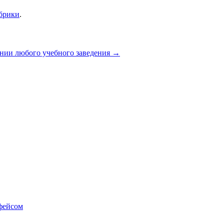
убрики
.
нии любого учебного заведения
→
фейсом