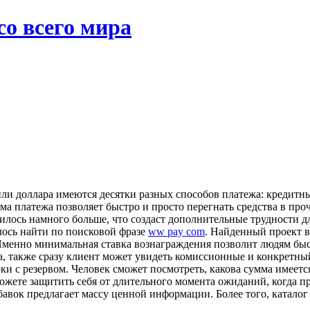
со всего мира
ли доллара имеются десятки разных способов платежа: кредитны
ема платежа позволяет быстро и просто перегнать средства в пр
лось намного больше, что создаст дополнительные трудности дл
лось найти по поисковой фразе
ww pay com
. Найденный проект в
Именно минимальная ставка вознаграждения позволит людям быс
 также сразу клиент может увидеть комиссионные и конкретный 
и с резервом. Человек сможет посмотреть, какова сумма имеетс
можете защитить себя от длительного момента ожиданий, когда 
обавок предлагает массу ценной информации. Более того, катал