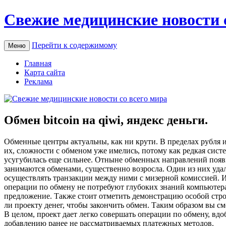
Свежие медицинские новости 
Перейти к содержимому
Меню
Главная
Карта сайта
Реклама
Обмен bitcoin на qiwi, яндекс деньги.
Oбмeнныe цeнтры актуальны, как ни крути. В пределах рубля и
их, сложности с обменом уже имелись, потому как редкая сист
усугубилась еще сильнее. Отныне обменных направлений появи
занимаются обменами, существенно возросла. Один из них уда
осуществлять транзакции между ними с мизерной комиссией. 
операции по обмену не потребуют глубоких знаний компьютера,
предложение. Также стоит отметить демонстрацию особой строк
ли проекту денег, чтобы закончить обмен. Таким образом вы с
В целом, проект дает легко совершать операции по обмену, вд
добавлению ранее не рассматриваемых платежных методов.