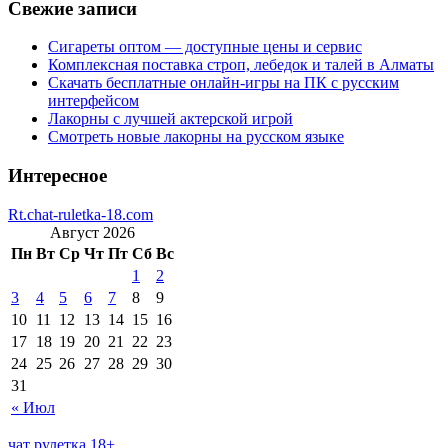
Свежие записи
Сигареты оптом — доступные цены и сервис
Комплексная поставка строп, лебедок и талей в Алматы
Скачать бесплатные онлайн-игры на ПК с русским
интерфейсом
Лакорны с лучшей актерской игрой
Смотреть новые лакорны на русском языке
Интересное
Rt.chat-ruletka-18.com
Август 2026
Пн
Вт
Ср
Чт
Пт
Сб
Вс
1
2
3
4
5
6
7
8
9
10
11
12
13
14
15
16
17
18
19
20
21
22
23
24
25
26
27
28
29
30
31
« Июл
чат рулетка 18+