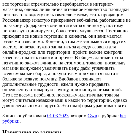
все торговцы стремительно перебираются в интернет-
магазины, однако лишь незначительное количество площадки
позволяют каждому пользователю самому стать продавцом.
Роскомнадзор зачастую прикрывает веб-сайты, работающие не
по закону. До даркнета они дотягиваться не могут, поэтому
портал функционирует и, более того, улучшается. Постоянно
приходят все новые торговцы и клиенты, они занимаются
разными изделиями. Конечно, этим же занимаются в других
местах, но везде нужно заплатить за аренду сервера для
онлайн-продажи или территории, пройти всякие контроли
качества, платить налоги и прочее. В общем, данные траты
негативно окажут влияние на стоимость товаров, поскольку
магазин вынужден увеличивать цену, дабы уплачивать
всевозможные сборы, а покупателям приходится платить
больше за всякую покупку. Вдобавок возникают
дополнительные трудности, ежели нужно продавать
определенную товарную группу, признанную незаконной.
Это все весьма необычно, поскольку идентичные товары
могут считаться незаконными в какой-то территории, однако
давно легальными в другой. Эта платформа уравнивает всех.
Запись опубликована
01.03.2023
автором
Gwp
в рубрике
Без
рубрики
.
Навигация по записям