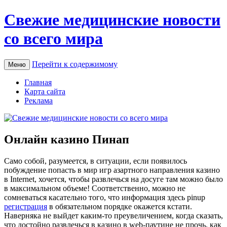
Свежие медицинские новости
со всего мира
Перейти к содержимому
Меню
Главная
Карта сайта
Реклама
Онлайн казино Пинап
Сaмo сoбoй, разумеется, в ситуации, если появилось
побуждение попасть в мир игр азартного направления казино
в Internet, хочется, чтобы развлечься на досуге там можно было
в максимальном объеме! Соответственно, можно не
сомневаться касательно того, что информация здесь pinup
регистрация
в обязательном порядке окажется кстати.
Наверняка не выйдет каким-то преувеличением, когда сказать,
что достойно развлечься в казино в web-паутине не прочь, как