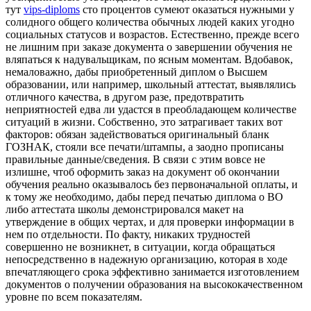
тут
vips-diploms
сто процентов сумеют оказаться нужными у
солидного общего количества обычных людей каких угодно
социальных статусов и возрастов. Естественно, прежде всего
не лишним при заказе документа о завершении обучения не
вляпаться к надувальщикам, по ясным моментам. Вдобавок,
немаловажно, дабы приобретенный диплом о Высшем
образовании, или например, школьный аттестат, выявлялись
отличного качества, в другом разе, предотвратить
неприятностей едва ли удастся в преобладающем количестве
ситуаций в жизни. Собственно, это затрагивает таких вот
факторов: обязан задействоваться оригинальный бланк
ГОЗНАК, стояли все печати/штампы, а заодно прописаны
правильные данные/сведения. В связи с этим вовсе не
излишне, чтоб оформить заказ на документ об окончании
обучения реально оказывалось без первоначальной оплаты, и
к тому же необходимо, дабы перед печатью диплома о ВО
либо аттестата школы демонстрировался макет на
утверждение в общих чертах, и для проверки информации в
нем по отдельности. По факту, никаких трудностей
совершенно не возникнет, в ситуации, когда обращаться
непосредственно в надежную организацию, которая в ходе
впечатляющего срока эффективно занимается изготовлением
документов о получении образования на высококачественном
уровне по всем показателям.