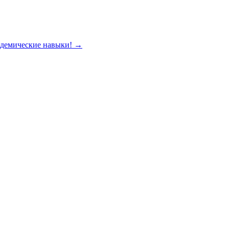
кадемические навыки!
→