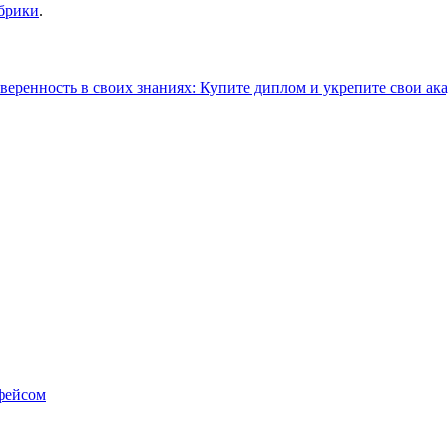
убрики
.
веренность в своих знаниях: Купите диплом и укрепите свои а
фейсом