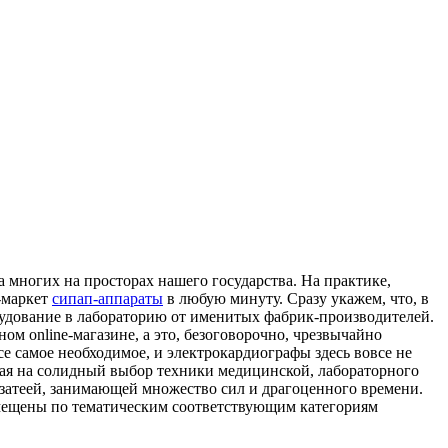
 многих на просторах нашего государства. На практике,
-маркет
сипап-аппараты
в любую минуту. Сразу укажем, что, в
рудование в лабораторию от именитых фабрик-производителей.
м online-магазине, а это, безоговорочно, чрезвычайно
все самое необходимое, и электрокардиографы здесь вовсе не
ирая на солидный выбор техники медицинской, лабораторного
 затеей, занимающей множество сил и драгоценного времени.
азмещены по тематическим соответствующим категориям