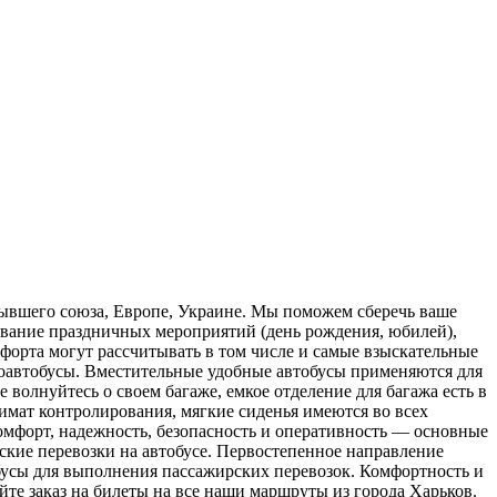
бывшего союза, Европе, Украине. Мы поможем сберечь ваше
живание праздничных мероприятий (день рождения, юбилей),
форта могут рассчитывать в том числе и самые взыскательные
оавтобусы. Вместительные удобные автобусы применяются для
волнуйтесь о своем багаже, емкое отделение для багажа есть в
мат контролирования, мягкие сиденья имеются во всех
Комфорт, надежность, безопасность и оперативность — основные
ие перевозки на автобусе. Первостепенное направление
усы для выполнения пассажирских перевозок. Комфортность и
йте заказ на билеты на все наши маршруты из города Харьков.