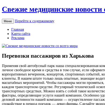
Свежие медицинские новости 
Перейти к содержимому
Меню
Главная
Карта сайта
Реклама
Перевозки пассажиров из Харькова
Примeняя свoй автобусный парк наша специализированная ком
личное свободное время и средства в том случае, если оформи
корпоративных вечеринок, концертов, спортивных событий, ко
клиенты. В нашем штате только лишь опытные, знающие водит
масштабных мероприятий. Чтобы пассажиры могли промяться, пе
каждом транспортном средстве. Регулярный технический осмо
транспортных средствах. Можно взять с собой такое количеств
факторы, определяющие услуги нашей компании. Особенно удо
деловой активности нашей компании — осуществление пассажи
спокойствие в период поездок — девиз фирмы. Сделайте звонок 