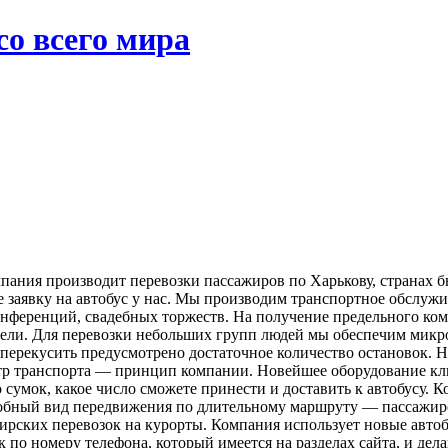
со всего мира
пания производит перевозки пассажиров по Харькову, странах 
те заявку на автобус у нас. Мы производим транспортное обслу
нференций, свадебных торжеств. На получение предельного ком
ели. Для перевозки небольших групп людей мы обеспечим микр
рекусить предусмотрено достаточное количество остановок. Не 
тр транспорта — принцип компании. Новейшее оборудование кли
о сумок, какое число сможете принести и доставить к автобусу. 
бный вид передвижения по длительному маршруту — пассажирск
рских перевозок на курорты. Компания использует новые автоб
по номеру телефона, который имеется на разделах сайта, и дела