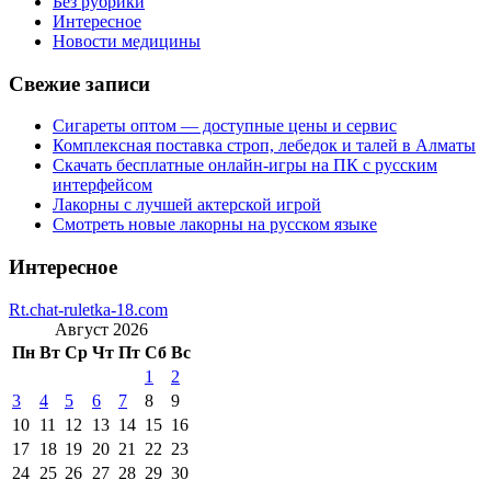
Без рубрики
Интересное
Новости медицины
Свежие записи
Сигареты оптом — доступные цены и сервис
Комплексная поставка строп, лебедок и талей в Алматы
Скачать бесплатные онлайн-игры на ПК с русским
интерфейсом
Лакорны с лучшей актерской игрой
Смотреть новые лакорны на русском языке
Интересное
Rt.chat-ruletka-18.com
Август 2026
Пн
Вт
Ср
Чт
Пт
Сб
Вс
1
2
3
4
5
6
7
8
9
10
11
12
13
14
15
16
17
18
19
20
21
22
23
24
25
26
27
28
29
30