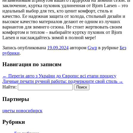
незаменимым атрибутом вашего гардероба на зимний сезон. В
заключение, куртка пуховик удлиненная от Bjorn Larsen – это
идеальный выбор для тех, кто ценит комфорт, стиль и
качество. Ее надежная защита от холода, стильный дизайн и
высокое качество материалов делают ее одним из лучших
вариантов для зимнего сезона. Не стоит жертвовать своим
комфортом и теплом – выбирайте куртку пуховик от Bjorn
Larsen и наслаждайтесь зимой в полной мере!
Запись опубликована
19.09.2024
автором
Gwp
в рубрике
Без
рубрики
.
Навигация по записям
←
Перегін авто з України до Європи: всі етапи процесу
Личные печати ручной работы: подчеркните свой стиль
→
Найти:
Партнеры
цветы новосибирск
Рубрики