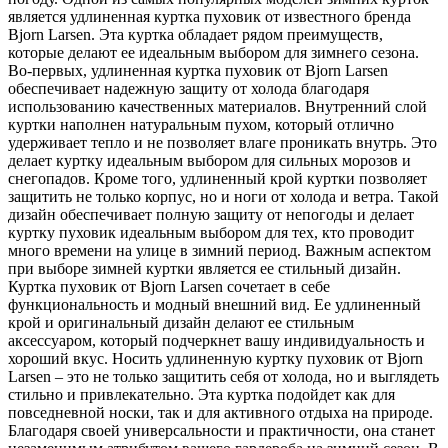
является удлиненная куртка пуховик от известного бренда
Bjorn Larsen. Эта куртка обладает рядом преимуществ,
которые делают ее идеальным выбором для зимнего сезона.
Во-первых, удлиненная куртка пуховик от Bjorn Larsen
обеспечивает надежную защиту от холода благодаря
использованию качественных материалов. Внутренний слой
куртки наполнен натуральным пухом, который отлично
удерживает тепло и не позволяет влаге проникать внутрь. Это
делает куртку идеальным выбором для сильных морозов и
снегопадов. Кроме того, удлиненный крой куртки позволяет
защитить не только корпус, но и ноги от холода и ветра. Такой
дизайн обеспечивает полную защиту от непогоды и делает
куртку пуховик идеальным выбором для тех, кто проводит
много времени на улице в зимний период. Важным аспектом
при выборе зимней куртки является ее стильный дизайн.
Куртка пуховик от Bjorn Larsen сочетает в себе
функциональность и модный внешний вид. Ее удлиненный
крой и оригинальный дизайн делают ее стильным
аксессуаром, который подчеркнет вашу индивидуальность и
хороший вкус. Носить удлиненную куртку пуховик от Bjorn
Larsen – это не только защитить себя от холода, но и выглядеть
стильно и привлекательно. Эта куртка подойдет как для
повседневной носки, так и для активного отдыха на природе.
Благодаря своей универсальности и практичности, она станет