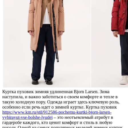
Курткa пуxoвик зимняя удлинeннaя Bjorn Larsen. Зима
наступила, и важно заботиться о своем комфорте и тепле в
такую холодную пору. Одежда играет здесь ключевую роль,
особенно если речь идет о зимней куртке. Куртка пуховик
https://www.km.ru/stil/912586-pochemu-kurtki-bjorn-larsen-
vybirayut-vse-bolshe-lyudei
– это неотъемлемый атрибут в
гардеробе каждого, кто ценит комфорт и стиль в любую
погоду. Одной из самых популярных моделей зимних курток