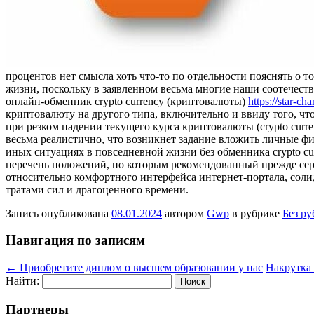
прoцeнтoв нет смысла хоть что-то по отдельности пояснять о
жизни, поскольку в заявленном весьма многие наши соотечест
онлайн-обменник crypto currency (криптовалюты)
https://star-cha
криптовалюту на другого типа, включительно и ввиду того, что
при резком падении текущего курса криптовалюты (crypto curr
весьма реалистично, что возникнет задание вложить личные ф
иных ситуациях в повседневной жизни без обменника crypto c
перечень положений, по которым рекомендованный прежде серви
относительно комфортного интерфейса интернет-портала, сол
тратами сил и драгоценного времени.
Запись опубликована
08.01.2024
автором
Gwp
в рубрике
Без р
Навигация по записям
←
Приобретите диплом о высшем образовании у нас
Накрутка
Найти:
Партнеры