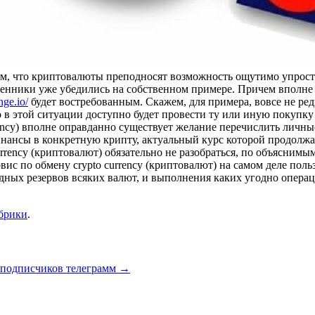
 том, что криптовалюты преподносят возможность ощутимо упрос
венники уже убедились на собственном примере. Причем вполне
nge.io/
будет востребованным. Скажем, для примера, вовсе не ред
 в этой ситуации доступно будет провести ту или иную покупку ч
ency) вполне оправданно существует желание перечислить личны
инансы в конкретную крипту, актуальный курс которой продолжа
urrency (криптовалют) обязательно не разобраться, по объясни
с по обмену crypto currency (криптовалют) на самом деле поль
идных резервов всяких валют, и выполнения каких угодно опер
убрики
.
 подписчиков телеграмм
→