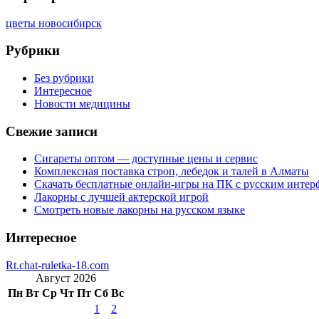
цветы новосибирск
Рубрики
Без рубрики
Интересное
Новости медицины
Свежие записи
Сигареты оптом — доступные цены и сервис
Комплексная поставка строп, лебедок и талей в Алматы
Скачать бесплатные онлайн-игры на ПК с русским интер
Лакорны с лучшей актерской игрой
Смотреть новые лакорны на русском языке
Интересное
Rt.chat-ruletka-18.com
Август 2026
Пн
Вт
Ср
Чт
Пт
Сб
Вс
1
2