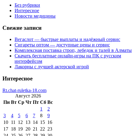
Без рубрики
Интересное
Новости медицины
Свежие записи
Вегаслот — быстрые выплаты и надёжный сервис
Сигареты оптом — доступные цены и сервис
Комплексная поставка строп, лебедок и талей в Алматы
Скачать бесплатные онлайн-игры на ПК с русским
интерфейсом
Лакорны с лучшей актерской игрой
Интересное
Rt.chat-ruletka-18.com
Август 2026
Пн
Вт
Ср
Чт
Пт
Сб
Вс
1
2
3
4
5
6
7
8
9
10
11
12
13
14
15
16
17
18
19
20
21
22
23
24
25
26
27
28
29
30