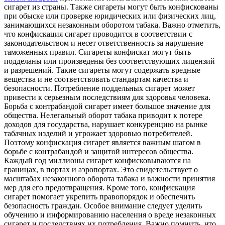
сигарет из страны. Также сигареты могут быть конфискованы
при обыске или проверке юридических или физических лиц,
занимающихся незаконным оборотом табака. Важно отметить,
что конфискация сигарет проводится в соответствии с
законодательством и несет ответственность за нарушение
таможенных правил. Сигареты конфискат могут быть
подделаны или произведены без соответствующих лицензий
и разрешений. Такие сигареты могут содержать вредные
вещества и не соответствовать стандартам качества и
безопасности. Потребление поддельных сигарет может
привести к серьезным последствиям для здоровья человека.
Борьба с контрабандой сигарет имеет большое значение для
общества. Нелегальный оборот табака приводит к потере
доходов для государства, нарушает конкуренцию на рынке
табачных изделий и угрожает здоровью потребителей.
Поэтому конфискация сигарет является важным шагом в
борьбе с контрабандой и защитой интересов общества.
Каждый год миллионы сигарет конфисковываются на
границах, в портах и аэропортах. Это свидетельствует о
масштабах незаконного оборота табака и важности принятия
мер для его предотвращения. Кроме того, конфискация
сигарет помогает укрепить правопорядок и обеспечить
безопасность граждан. Особое внимание следует уделить
обучению и информированию населения о вреде незаконных
сигарет и последствиях их потребления. Важно помнить, что