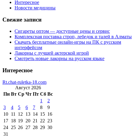
Интересное
Новости медицины
Свежие записи
Сигареты оптом — доступные цены и сервис
Комплексная поставка строп, лебедок и талей в Алматы
Скачать бесплатные онлайн-игры на ПК с русским
интерфейсом
Лакорны с лучшей актерской игрой
Смотреть новые лакорны на русском языке
Интересное
Rt.chat-ruletka-18.com
Август 2026
Пн
Вт
Ср
Чт
Пт
Сб
Вс
1
2
3
4
5
6
7
8
9
10
11
12
13
14
15
16
17
18
19
20
21
22
23
24
25
26
27
28
29
30
31