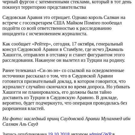
черный фургон с затемненными стеклами, который в тот день
покинул территорию представительства
Саудовская Аравия это отрицает. Однако король Салман на
встрече с госсекретарем США Майком Помпео пообещал
подойти со всей ответственностью к расследованию
инцидента с исчезновением журналиста.
Как сообщает «Рейтер», сегодня, 17 октября, генеральный
консул Саудовской Аравии в Стамбуле, где исчез Джамаль
Хашогги, отправлен в отставку и станет фигурантом этого
расследования. Накануне он вылетел из Турции на родину.
Ранее телеканал «Си-эн-эн» со ссылкой на осведомленные
источники рассказал о том, что в Саудовской Аравии
готовится признательный доклад, в котором говорится, что
журналист случайно скончался во время допроса. Но убивать
Хашогги не планировалось, его должны были тайно
доставить из Турции в Саудовскую Аравию. В докладе,
вероятно, будет подчеркнуто, что операция проводилась без
разрешения властей.
На фото: наследный принц Саудовской Аравии Мухаммед ибн
Салман Аль Сауд
Запись опубликована
19.10.2018
автором
adminGWP
в