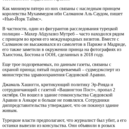
Как минимум пятеро из них связаны с наследным принцем
королевства Мухаммедом ибн Салманом Аль Саудом, пишет
«Нью-Йорк Таймс».
В частности,
один из фигурантов расследования турецкой
полиции – Махер Абдулазиз Мутреб – часто находился рядом
с принцем во время его международных визитов. Вместе с
Салманом он высаживался из самолетов в Париже и Мадриде,
его также заметили в окружении принца на фотографиях из
Хьюстона, Бостона и ООН, сделанных в 2018 году.
Еще трое подозреваемых, по данным газеты, связаны с
охраной принца; пятый подозреваемый – судмедэксперт из
министерства здравоохранения Саудовской Аравии.
Джамаль Хашогги, критикующий политику Эр-Рияда и
сотрудничающий с газетой «Вашингтон Пост», пропал 2
октября. Он вошел в здание генконсульства Саудовской
Аравии в Анкаре и больше не появлялся. Сотрудники
диппредставительства утверждают, что он покинул здание
живым.
Турецкие власти предполагают, что журналист был убит, а его
останки вывезли из консульства. Они объявили в розыск