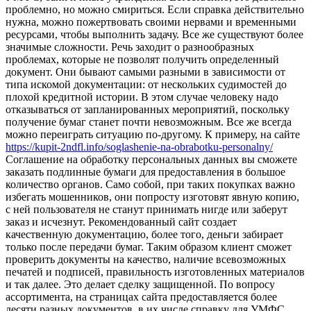
проблемно, но можно смириться. Если справка действительно
нужна, можно пожертвовать своими нервами и временными
ресурсами, чтобы выполнить задачу. Все же существуют более
значимые сложности. Речь заходит о разнообразных
проблемах, которые не позволят получить определенный
документ. Они бывают самыми разными в зависимости от
типа искомой документации: от нескольких судимостей до
плохой кредитной истории. В этом случае человеку надо
отказываться от запланированных мероприятий, поскольку
получение бумаг станет почти невозможным. Все же всегда
можно переиграть ситуацию по-другому. К примеру, на сайте
https://kupit-2ndfl.info/soglashenie-na-obrabotku-personalny/
Соглашение на обработку персональных данных вы сможете
заказать подлинные бумаги для предоставления в большое
количество органов. Само собой, при таких покупках важно
избегать мошенников, они попросту изготовят явную копию,
с ней пользователя не станут принимать нигде или заберут
заказ и исчезнут. Рекомендованный сайт создает
качественную документацию, более того, деньги забирает
только после передачи бумаг. Таким образом клиент сможет
проверить документы на качество, наличие всевозможных
печатей и подписей, правильность изготовленных материалов
и так далее. Это делает сделку защищенной. По вопросу
ассортимента, на страницах сайта предоставляется более
десяти разных документов, в их числе справку для УМФС,