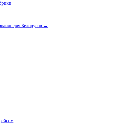
убрики
.
зраиле для Белорусов
→
фейсом