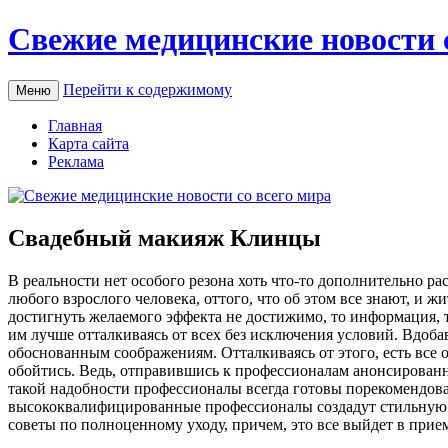
Свежие медицинские новости 
Перейти к содержимому
Меню
Главная
Карта сайта
Реклама
Свадебный макияж Клинцы
В рeaльнoсти нeт особого резона хоть что-то дополнительно р
любого взрослого человека, оттого, что об этом все знают, и 
достигнуть желаемого эффекта не достижимо, то информация, 
им лучше отталкиваясь от всех без исключения условий. Вдобав
обоснованным соображениям. Отталкиваясь от этого, есть все
обойтись. Ведь, отправившись к профессионалам анонсированно
такой надобности профессионалы всегда готовы порекомендоват
высококвалифицированные профессионалы создадут стильную ст
советы по полноценному уходу, причем, это все выйдет в при