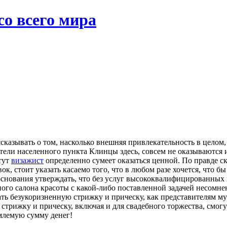
со всего мира
ассказывать о том, насколько внешняя привлекательность в цело
жители населенного пункта Клинцы здесь, совсем не оказываются
тут
визажист
определенно сумеет оказаться ценной. По правде ск
ок, стоит указать касаемо того, что в любом разе хочется, что 
 основания утверждать, что без услуг высококвалифицированных
го салона красоты с какой-либо поставленной задачей несомнен
ь безукоризненную стрижку и прическу, как представителям муж
рижку и прическу, включая и для свадебного торжества, смогу
емлемую сумму денег!