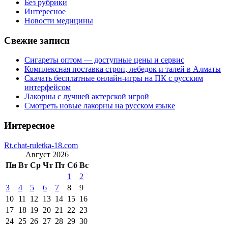
Без рубрики
Интересное
Новости медицины
Свежие записи
Сигареты оптом — доступные цены и сервис
Комплексная поставка строп, лебедок и талей в Алматы
Скачать бесплатные онлайн-игры на ПК с русским
интерфейсом
Лакорны с лучшей актерской игрой
Смотреть новые лакорны на русском языке
Интересное
Rt.chat-ruletka-18.com
Август 2026
Пн
Вт
Ср
Чт
Пт
Сб
Вс
1
2
3
4
5
6
7
8
9
10
11
12
13
14
15
16
17
18
19
20
21
22
23
24
25
26
27
28
29
30