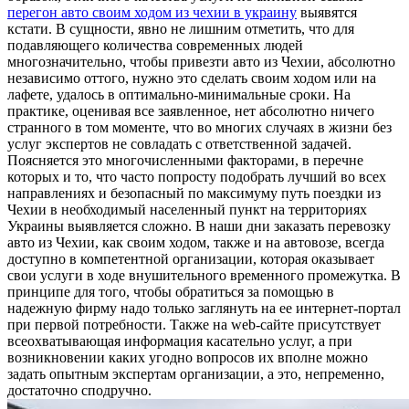
перегон авто своим ходом из чехии в украину
выявятся
кстати. В сущности, явно не лишним отметить, что для
подавляющего количества современных людей
многозначительно, чтобы привезти авто из Чехии, абсолютно
независимо оттого, нужно это сделать своим ходом или на
лафете, удалось в оптимально-минимальные сроки. На
практике, оценивая все заявленное, нет абсолютно ничего
странного в том моменте, что во многих случаях в жизни без
услуг экспертов не совладать с ответственной задачей.
Поясняется это многочисленными факторами, в перечне
которых и то, что часто попросту подобрать лучший во всех
направлениях и безопасный по максимуму путь поездки из
Чехии в необходимый населенный пункт на территориях
Украины выявляется сложно. В наши дни заказать перевозку
авто из Чехии, как своим ходом, также и на автовозе, всегда
доступно в компетентной организации, которая оказывает
свои услуги в ходе внушительного временного промежутка. В
принципе для того, чтобы обратиться за помощью в
надежную фирму надо только заглянуть на ее интернет-портал
при первой потребности. Также на web-сайте присутствует
всеохватывающая информация касательно услуг, а при
возникновении каких угодно вопросов их вполне можно
задать опытным экспертам организации, а это, непременно,
достаточно сподручно.