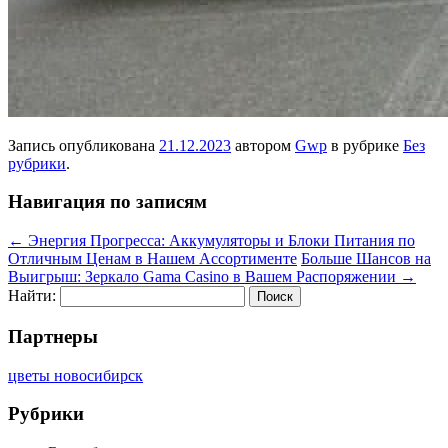
Запись опубликована
21.12.2023
автором
Gwp
в рубрике
Без
рубрики
.
Навигация по записям
←
Энергия Прогресса: Аккумуляторы и Блоки Питания по
Отличным Ценам в Нашем Ассортименте
Больше Шансов на
Выигрыш: Зеркало Gama Casino в Вашем Распоряжении
→
Найти:
Партнеры
цветы новосибирск
Рубрики