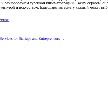
й и разнообразием турецкой кинематографии. Таким образом, он
льтурой и искусством. Благодаря интернету каждый может выбра
убрики
.
rvices for Startups and Entrepreneurs
→