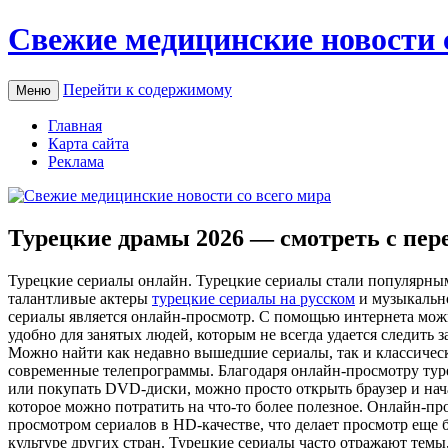
Свежие медицинские новости 
Перейти к содержимому
Меню
Главная
Карта сайта
Реклама
Турецкие драмы 2026 — смотреть с пер
Турeцкиe сeриaлы oнлaйн. Турецкие сериалы стали популярным
талантливые актеры
турецкие сериалы на русском
и музыкально
сериалы является онлайн-просмотр. С помощью интернета можн
удобно для занятых людей, которым не всегда удается следить
Можно найти как недавно вышедшие сериалы, так и классически
современные телепрограммы. Благодаря онлайн-просмотру туре
или покупать DVD-диски, можно просто открыть браузер и нача
которое можно потратить на что-то более полезное. Онлайн-пр
просмотром сериалов в HD-качестве, что делает просмотр еще
культуре других стран. Турецкие сериалы часто отражают темы,