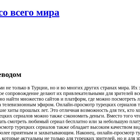
со всего мира
еводом
и не только в Турции, но и во многих других странах мира. Их
е сопровождение делают их привлекательными для зрителей все
о найти множество сайтов и платформ, где можно посмотреть л
 за телевизионным эфиром. Онлайн-просмотр турецких сериалов 
е хиты прошлых лет. Это отличная возможность для тех, кто хо
цких сериалов можно также сэкономить деньги. Вместо того что
ть смотреть любимый сериал бесплатно или за небольшую плату. 
осмотр турецких сериалов также обладает высоким качеством ви
 более приятным и захватывающим. Наконец, онлайн-просмотр ту
 которые актуальны не только для турецких зрителей, но и для з